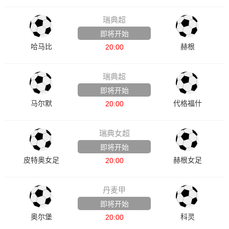
瑞典超
即将开始
哈马比
赫根
20:00
瑞典超
即将开始
马尔默
代格福什
20:00
瑞典女超
即将开始
皮特奥女足
赫根女足
20:00
丹麦甲
即将开始
奥尔堡
科灵
20:00