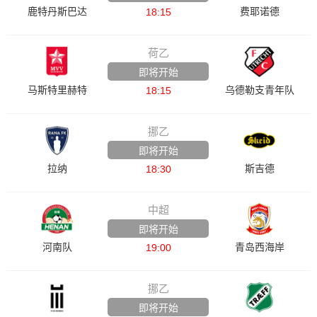
鹿特丹斯巴达
费耶诺德
18:15
荷乙
即将开始
马斯特里赫特
乌德勒支青年队
18:15
挪乙
即将开始
拉纳
斯吉德
18:30
中超
即将开始
河南队
青岛西海岸
19:00
挪乙
即将开始