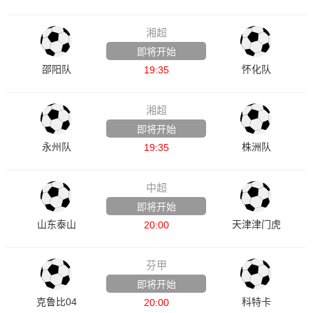
湘超
即将开始
邵阳队
怀化队
19:35
湘超
即将开始
永州队
株洲队
19:35
中超
即将开始
山东泰山
天津津门虎
20:00
芬甲
即将开始
克鲁比04
科特卡
20:00