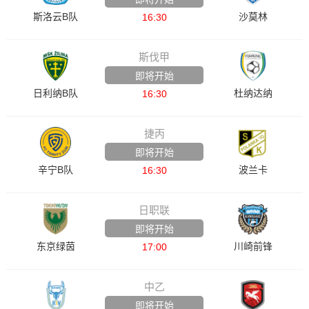
斯洛云B队
沙莫林
16:30
斯伐甲
即将开始
日利纳B队
杜纳达纳
16:30
捷丙
即将开始
辛宁B队
波兰卡
16:30
日职联
即将开始
东京绿茵
川崎前锋
17:00
中乙
即将开始