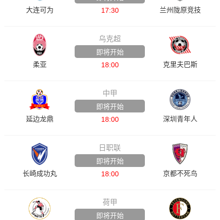
大连可为
兰州陇原竞技
17:30
乌克超
即将开始
柔亚
克里夫巴斯
18:00
中甲
即将开始
延边龙鼎
深圳青年人
18:00
日职联
即将开始
长崎成功丸
京都不死鸟
18:00
荷甲
即将开始