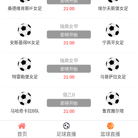
即将开始
桑德维肯斯IF女足
埃尔夫斯堡女足
21:00
瑞典女甲
即将开始
安斯基得IK女足
宁高平女足
21:00
瑞典女甲
即将开始
特雷勒堡女足
乌普萨拉女足
21:00
俄乙B
即将开始
马哈奇卡拉B队
鲁宾雅尔塔
21:00
俄乙B
首页
足球直播
篮球直播
即将开始