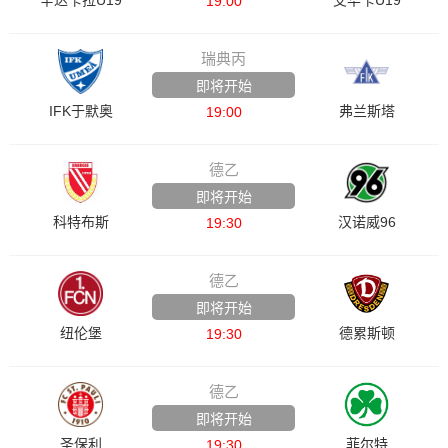
辛达卡拉U19
艾华卡U19
19:00
瑞典丙
即将开始
IFK于默奥
弗兰斯塔
19:00
德乙
即将开始
科特布斯
汉诺威96
19:30
德乙
即将开始
纽伦堡
德累斯顿
19:30
德乙
即将开始
圣保利
菲尔特
19:30