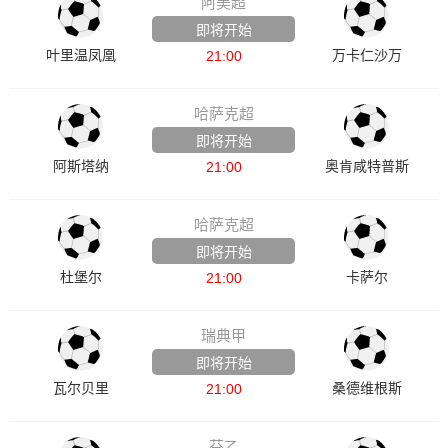
阿美超
即将开始
叶里温凤凰
万卡仁沙万
21:00
哈萨克超
即将开始
阿斯塔纳
奥肯咸特普斯
21:00
哈萨克超
即将开始
杜堡尔
卡萨尔
21:00
瑞典甲
即将开始
瓦尔贝里
桑德维根斯
21:00
芬乙