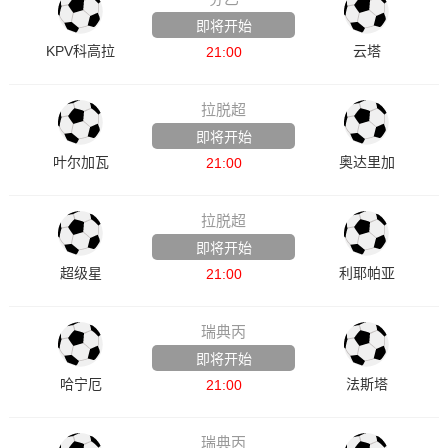
即将开始
KPV科高拉
云塔
21:00
拉脱超
即将开始
叶尔加瓦
奥达里加
21:00
拉脱超
即将开始
超级星
利耶帕亚
21:00
瑞典丙
即将开始
哈宁厄
法斯塔
21:00
瑞典丙