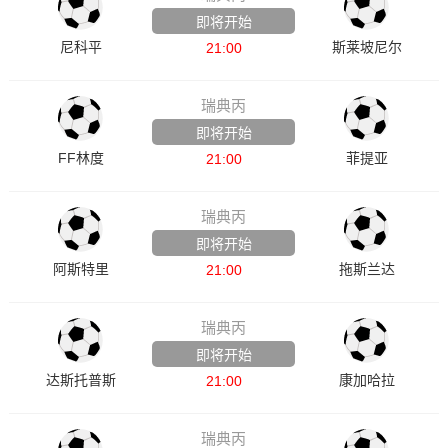
即将开始
尼科平
斯莱坡尼尔
21:00
瑞典丙
即将开始
FF林度
菲提亚
21:00
瑞典丙
即将开始
阿斯特里
拖斯兰达
21:00
瑞典丙
即将开始
达斯托普斯
康加哈拉
21:00
瑞典丙