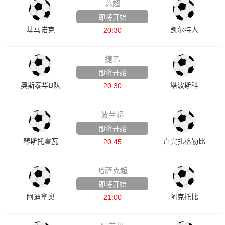
苏超
即将开始
基马诺克
凯尔特人
20:30
捷乙
即将开始
奥斯泰华B队
塔波斯科
20:30
波兰超
即将开始
琴斯托霍瓦
卢宾扎格勒比
20:45
哈萨克超
即将开始
阿迪拿奥
阿克托比
21:00