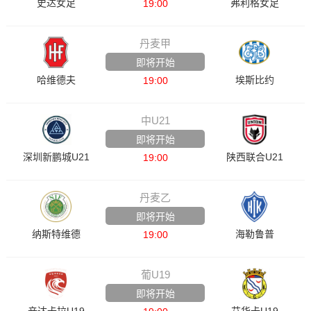
史达女足
弗利格女足
19:00
丹麦甲
即将开始
哈维德夫
埃斯比约
19:00
中U21
即将开始
深圳新鹏城U21
陕西联合U21
19:00
丹麦乙
即将开始
纳斯特维德
海勒鲁普
19:00
葡U19
即将开始