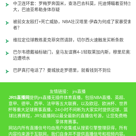
中卫连环套：罗梅罗奔国米，查洛巴去科莫，托迪博瞄着亚特兰
大，巴迪亚希勒身体存疑
被前女友殴打+死亡威胁，NBA壮汉塔里·伊森为何成了家暴受害
者？
维拉定位球教练麦克菲突然请辞，切尔西火速触发买断条款
巴尔韦德戴袖标破门，皇马友谊赛4-1轻取莱加内斯，穆里尼奥场
边遭喷水
巴萨真打电话了？曼城放走罗德里，就看钱到不到位
友情链接：
jrs直播
JRS直播网
提供jrs直播无插件体育直播，包括NBA直播、英超、
意甲、德甲、西甲、法甲等五大联赛，以及欧冠、欧洲杯、世界
杯等重大足球赛事直播，24小时不间断为大家实时提供足球、篮
球比赛赛程，JRS直播网以最全最新的直播信号源，让您免费畅
享体育赛事。
网站内所有直播信号均由用户收集或从搜索引擎整理获得，所有
内容均来源于互联网，我们自身并不提供直播信号和视频内容。