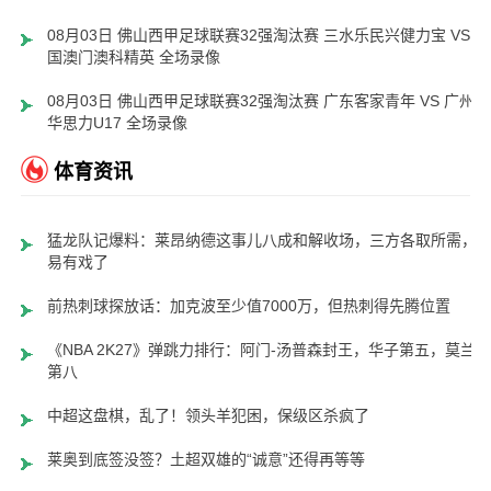
08月03日 佛山西甲足球联赛32强淘汰赛 三水乐民兴健力宝 VS 中
国澳门澳科精英 全场录像
08月03日 佛山西甲足球联赛32强淘汰赛 广东客家青年 VS 广州英
华思力U17 全场录像
体育资讯
猛龙队记爆料：莱昂纳德这事儿八成和解收场，三方各取所需，
易有戏了
前热刺球探放话：加克波至少值7000万，但热刺得先腾位置
《NBA 2K27》弹跳力排行：阿门-汤普森封王，华子第五，莫兰特
第八
中超这盘棋，乱了！领头羊犯困，保级区杀疯了
莱奥到底签没签？土超双雄的“诚意”还得再等等