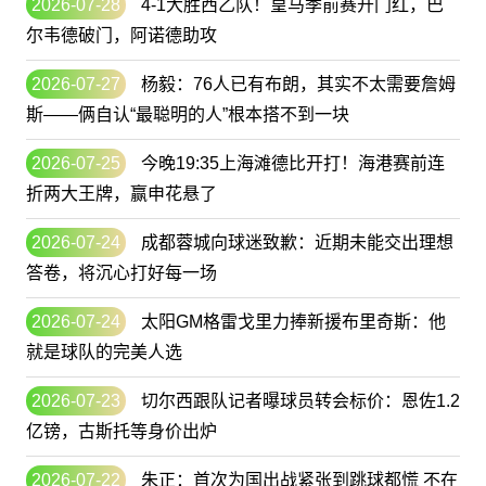
2026-07-28
4-1大胜西乙队！皇马季前赛开门红，巴
尔韦德破门，阿诺德助攻
2026-07-27
杨毅：76人已有布朗，其实不太需要詹姆
斯——俩自认“最聪明的人”根本搭不到一块
2026-07-25
今晚19:35上海滩德比开打！海港赛前连
折两大王牌，赢申花悬了
2026-07-24
成都蓉城向球迷致歉：近期未能交出理想
答卷，将沉心打好每一场
2026-07-24
太阳GM格雷戈里力捧新援布里奇斯：他
就是球队的完美人选
2026-07-23
切尔西跟队记者曝球员转会标价：恩佐1.2
亿镑，古斯托等身价出炉
2026-07-22
朱正：首次为国出战紧张到跳球都慌 不在