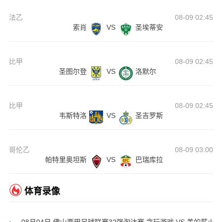
法乙
08-09 02:45
索肖
VS
圣埃蒂安
比甲
08-09 02:45
圣图尔登
VS
洛默尔
比甲
08-09 02:45
韦斯特洛
VS
圣吉罗斯
哥伦乙
08-09 03:00
帕特里奥坦斯
VS
巴瑞库拉
体育录像