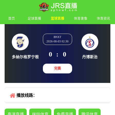
首页
足球直播
篮球直播
体育录像
体育资讯
BNXT
2026-08-03 02:30
0
:
0
多纳尔格罗宁根
丹博斯
完赛
播放线路：
高清直播
咪咕体育
免费直播
腾讯体育