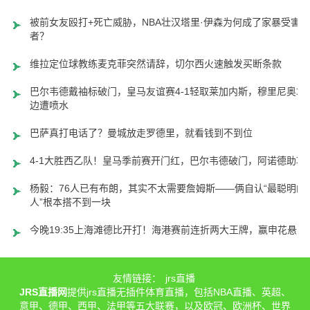
被前女友殴打+死亡威胁，NBA壮汉塔里·伊森为何成了家暴受害
者？
维拉定位球教练麦克菲突然请辞，切尔西火速触发买断条款
巴尔韦德戴袖标破门，皇马友谊赛4-1轻取莱加内斯，穆里尼奥场
边遭喷水
巴萨真打电话了？曼城放走罗德里，就看钱到不到位
4-1大胜西乙队！皇马季前赛开门红，巴尔韦德破门，阿诺德助攻
杨毅：76人已有布朗，其实不太需要詹姆斯——俩自认“最聪明的
人”根本搭不到一块
今晚19:35上海滩德比开打！海港赛前连折两大王牌，赢申花悬了
友情链接：
jrs直播
JRS直播网
提供jrs直播无插件体育直播，包括NBA直播、英超、
意甲、德甲、西甲、法甲等五大联赛，以及欧冠、欧洲杯、世界