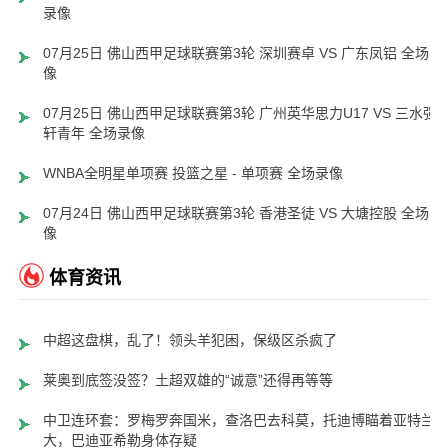
录像
07月25日 佛山西甲足球联赛第3轮 深圳赛卓 VS 广东凤铝 全场录
像
07月25日 佛山西甲足球联赛第3轮 广州英华思力U17 VS 三水强
轩青年 全场录像
WNBA全明星单项赛 投篮之星 - 单项赛 全场录像
07月24日 佛山西甲足球联赛第3轮 香港圣徒 VS 大塘控股 全场录
像
体育资讯
中超这盘棋，乱了！领头羊犯困，保级区杀疯了
莱奥到底签没签？土超双雄的“诚意”还得再等等
中卫连环套：罗梅罗奔国米，查洛巴去科莫，托迪博瞄着亚特兰
大，巴迪亚希勒身体存疑