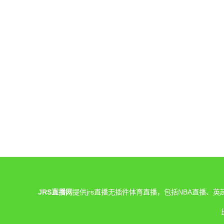
JRS直播网
提供jrs直播无插件体育直播，包括NBA直播