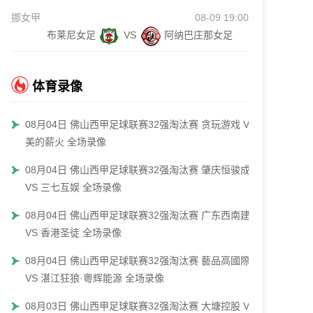
挪女甲
08-09 19:00
布莱尼女足
VS
阿纳巴庄那女足
体育录像
08月04日 佛山西甲足球联赛32强淘汰赛 贪玩游戏 VS
美的薪火 全场录像
08月04日 佛山西甲足球联赛32强淘汰赛 肇庆恒骏成
VS 三七互娱 全场录像
08月04日 佛山西甲足球联赛32强淘汰赛 广东西南建设
VS 香港圣徒 全场录像
08月04日 佛山西甲足球联赛32强淘汰赛 藝品高國際
VS 湛江狂狼·粵辉能源 全场录像
08月03日 佛山西甲足球联赛32强淘汰赛 大塘控股 VS