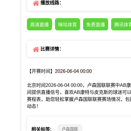
播放线路：
高清直播
咪咕体育
免费直播
腾讯体
比赛详情：
【开赛时间】
2026-06-04 00:00
北京时间2026-06-04 00:00，卢森国联联赛
间提供直播信号，喜欢AB康特与皮克斯的球迷可
赛程表，助您轻松掌握卢森国联联赛赛场情况，包
动态！
卢森国联
相关标签: