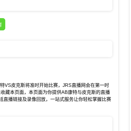
育
中AB康特VS皮克斯将准时开始比赛，JRS直播网会在第一时
以收藏本页面，本页面为你提供AB康特与皮克斯的直播
括直播链接及录像回放，一站式服务让你轻松掌握比赛