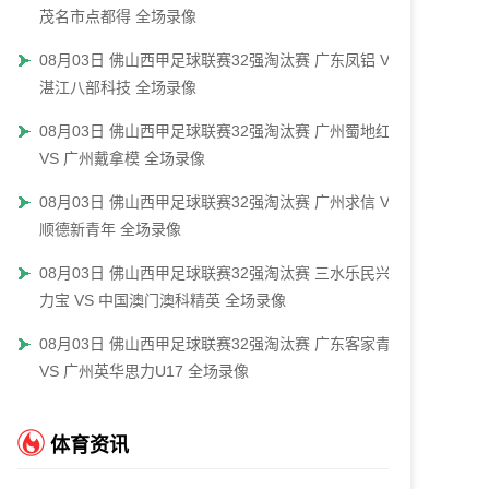
茂名市点都得 全场录像
08月03日 佛山西甲足球联赛32强淘汰赛 广东凤铝 VS
湛江八部科技 全场录像
08月03日 佛山西甲足球联赛32强淘汰赛 广州蜀地红
VS 广州戴拿模 全场录像
08月03日 佛山西甲足球联赛32强淘汰赛 广州求信 VS
顺德新青年 全场录像
08月03日 佛山西甲足球联赛32强淘汰赛 三水乐民兴健
力宝 VS 中国澳门澳科精英 全场录像
08月03日 佛山西甲足球联赛32强淘汰赛 广东客家青年
VS 广州英华思力U17 全场录像
体育资讯