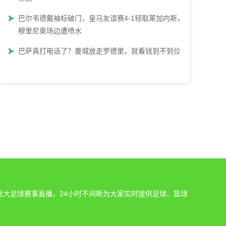
巴尔韦德戴袖标破门，皇马友谊赛4-1轻取莱加内斯，
穆里尼奥场边遭喷水
巴萨真打电话了？曼城放走罗德里，就看钱到不到位
重大足球赛事直播，24小时不间断为大家实时提供足球、篮球
。