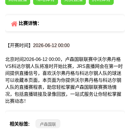
比赛详情：
【开赛时间】
2026-06-12 00:00
北京时间2026-06-12 00:00，卢森国联联赛中沃尔弗丹格
VS科达尔钢人队将准时开始比赛，JRS直播网会在第一时
间提供直播信号，喜欢沃尔弗丹格与科达尔钢人队的球迷
可以收藏本页面，本页面为你提供沃尔弗丹格与科达尔钢
人队的直播赛程表，助您轻松掌握卢森国联联赛赛场情
况，包括直播链接及录像回放，一站式服务让你轻松掌握
比赛动态！
相关标签:
卢森国联