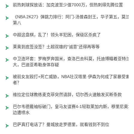
前热刺球探放话：加克波至少值7000万，但热刺得先腾位置
《NBA 2K27》弹跳力排行：阿门-汤普森封王，华子第五，莫兰特
第八
中超这盘棋，乱了！领头羊犯困，保级区杀疯了
莱奥到底签没签？土超双雄的“诚意”还得再等等
中卫连环套：罗梅罗奔国米，查洛巴去科莫，托迪博瞄着亚特兰
大，巴迪亚希勒身体存疑
被前女友殴打+死亡威胁，NBA壮汉塔里·伊森为何成了家暴受害
者？
维拉定位球教练麦克菲突然请辞，切尔西火速触发买断条款
巴尔韦德戴袖标破门，皇马友谊赛4-1轻取莱加内斯，穆里尼奥场
边遭喷水
巴萨真打电话了？曼城放走罗德里，就看钱到不到位