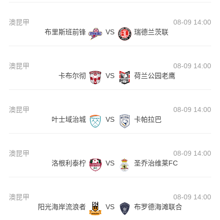
澳昆甲
08-09 14:00
布里斯班前锋
VS
瑞德兰茨联
澳昆甲
08-09 14:00
卡布尔彻
VS
荷兰公园老鹰
澳昆甲
08-09 14:00
叶士域治城
VS
卡帕拉巴
澳昆甲
08-09 14:00
洛根利泰柠
VS
圣乔治维莱FC
澳昆甲
08-09 14:00
阳光海岸流浪者
VS
布罗德海滩联合