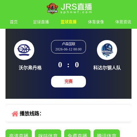
首页
足球直播
篮球直播
体育录像
体育资讯
卢森国联
2026-06-12 00:00
0
:
0
沃尔弗丹格
科达尔钢
完赛
播放线路：
高清直播
咪咕体育
免费直播
腾讯体育