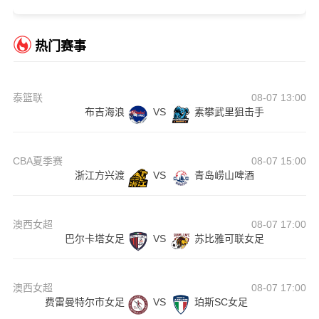
热门赛事
泰篮联
08-07 13:00
布吉海浪
VS
素攀武里狙击手
CBA夏季赛
08-07 15:00
浙江方兴渡
VS
青岛崂山啤酒
澳西女超
08-07 17:00
巴尔卡塔女足
VS
苏比雅可联女足
澳西女超
08-07 17:00
费雷曼特尔市女足
VS
珀斯SC女足