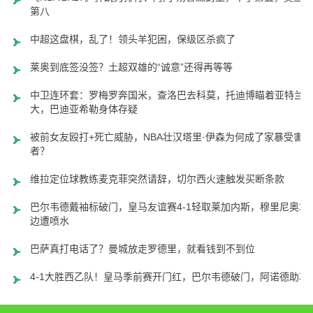
第八
中超这盘棋，乱了！领头羊犯困，保级区杀疯了
莱奥到底签没签？土超双雄的“诚意”还得再等等
中卫连环套：罗梅罗奔国米，查洛巴去科莫，托迪博瞄着亚特兰
大，巴迪亚希勒身体存疑
被前女友殴打+死亡威胁，NBA壮汉塔里·伊森为何成了家暴受害
者？
维拉定位球教练麦克菲突然请辞，切尔西火速触发买断条款
巴尔韦德戴袖标破门，皇马友谊赛4-1轻取莱加内斯，穆里尼奥场
边遭喷水
巴萨真打电话了？曼城放走罗德里，就看钱到不到位
4-1大胜西乙队！皇马季前赛开门红，巴尔韦德破门，阿诺德助攻