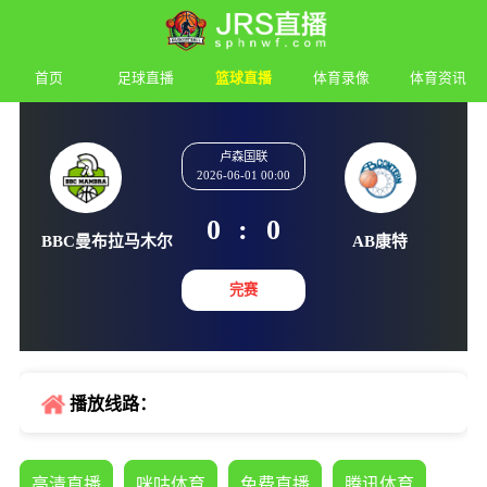
首页
足球直播
篮球直播
体育录像
体育资讯
卢森国联
2026-06-01 00:00
0
:
0
BBC曼布拉马木尔
AB康
完赛
播放线路：
高清直播
咪咕体育
免费直播
腾讯体育