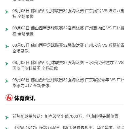
08月03日 佛山西甲足球联赛32强淘汰赛 广东凤铝 VS 湛江八部科
技 全场录像
08月03日 佛山西甲足球联赛32强淘汰赛 广州蜀地红 VS 广州戴拿
模 全场录像
08月03日 佛山西甲足球联赛32强淘汰赛 广州求信 VS 顺德新青年
全场录像
08月03日 佛山西甲足球联赛32强淘汰赛 三水乐民兴健力宝 VS 中
国澳门澳科精英 全场录像
08月03日 佛山西甲足球联赛32强淘汰赛 广东客家青年 VS 广州英
华思力U17 全场录像
体育资讯
前热刺球探放话：加克波至少值7000万，但热刺得先腾位置
《NBA 2K27》弹跳力排行：阿门-汤普森封王，华子第五，莫兰特