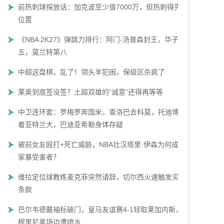
前热刺球探放话：加克波至少值7000万，但热刺得先腾
位置
《NBA 2K27》弹跳力排行：阿门-汤普森封王，华子第
五，莫兰特第八
中超这盘棋，乱了！领头羊犯困，保级区杀疯了
莱奥到底签没签？土超双雄的“诚意”还得再等等
中卫连环套：罗梅罗奔国米，查洛巴去科莫，托迪博瞄
着亚特兰大，巴迪亚希勒身体存疑
被前女友殴打+死亡威胁，NBA壮汉塔里·伊森为何成了
家暴受害者？
维拉定位球教练麦克菲突然请辞，切尔西火速触发买断
条款
巴尔韦德戴袖标破门，皇马友谊赛4-1轻取莱加内斯，
穆里尼奥场边遭喷水