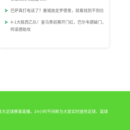
巴萨真打电话了？曼城放走罗德里，就看钱到不到位
4-1大胜西乙队！皇马季前赛开门红，巴尔韦德破门，
阿诺德助攻
重大足球赛事直播，24小时不间断为大家实时提供足球、篮球
。