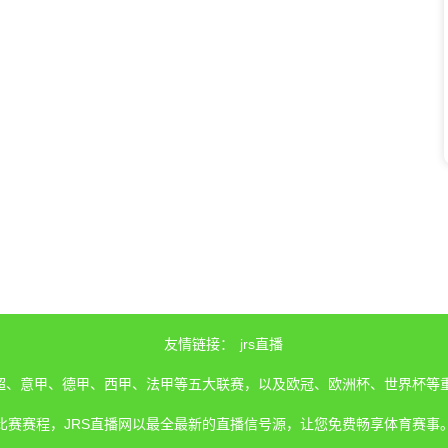
友情链接：
jrs直播
、英超、意甲、德甲、西甲、法甲等五大联赛，以及欧冠、欧洲杯、世界杯等
比赛赛程，JRS直播网以最全最新的直播信号源，让您免费畅享体育赛事