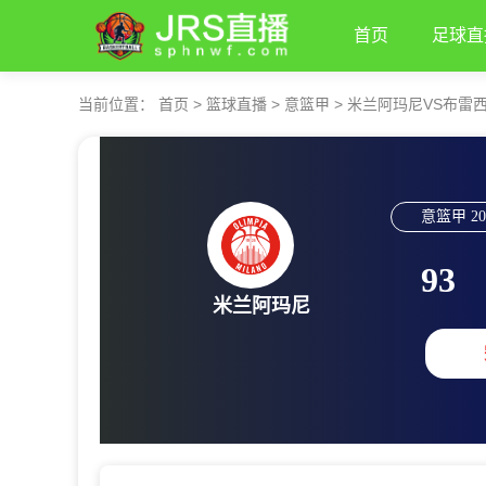
首页
足球直
当前位置：
首页
>
篮球直播
>
意篮甲
>
米兰阿玛尼VS布雷
意篮甲
20
93
米兰阿玛尼