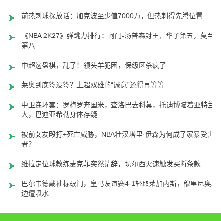
前热刺球探放话：加克波至少值7000万，但热刺得先腾位置
《NBA 2K27》弹跳力排行：阿门-汤普森封王，华子第五，莫兰特
第八
中超这盘棋，乱了！领头羊犯困，保级区杀疯了
莱奥到底签没签？土超双雄的“诚意”还得再等等
中卫连环套：罗梅罗奔国米，查洛巴去科莫，托迪博瞄着亚特兰
大，巴迪亚希勒身体存疑
被前女友殴打+死亡威胁，NBA壮汉塔里·伊森为何成了家暴受害
者？
维拉定位球教练麦克菲突然请辞，切尔西火速触发买断条款
巴尔韦德戴袖标破门，皇马友谊赛4-1轻取莱加内斯，穆里尼奥场
边遭喷水