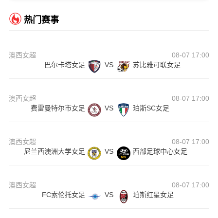
热门赛事
澳西女超
08-07 17:00
巴尔卡塔女足
VS
苏比雅可联女足
澳西女超
08-07 17:00
费雷曼特尔市女足
VS
珀斯SC女足
澳西女超
08-07 17:00
尼兰西澳洲大学女足
VS
西部足球中心女足
澳西女超
08-07 17:00
FC索伦托女足
VS
珀斯红星女足