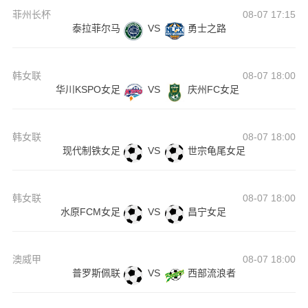
菲州长杯
08-07 17:15
泰拉菲尔马
VS
勇士之路
韩女联
08-07 18:00
华川KSPO女足
VS
庆州FC女足
韩女联
08-07 18:00
现代制铁女足
VS
世宗龟尾女足
韩女联
08-07 18:00
水原FCM女足
VS
昌宁女足
澳威甲
08-07 18:00
普罗斯佩联
VS
西部流浪者