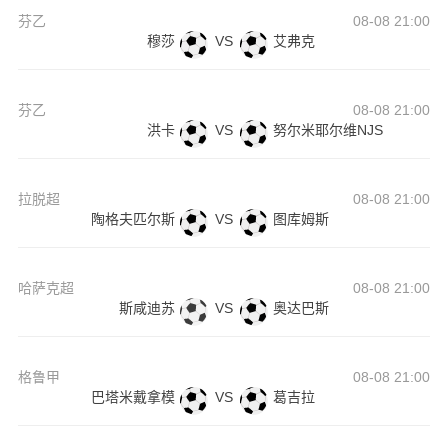
芬乙
08-08 21:00
穆莎
VS
艾弗克
芬乙
08-08 21:00
洪卡
VS
努尔米耶尔维NJS
拉脱超
08-08 21:00
陶格夫匹尔斯
VS
图库姆斯
哈萨克超
08-08 21:00
斯咸迪苏
VS
奥达巴斯
格鲁甲
08-08 21:00
巴塔米戴拿模
VS
葛吉拉