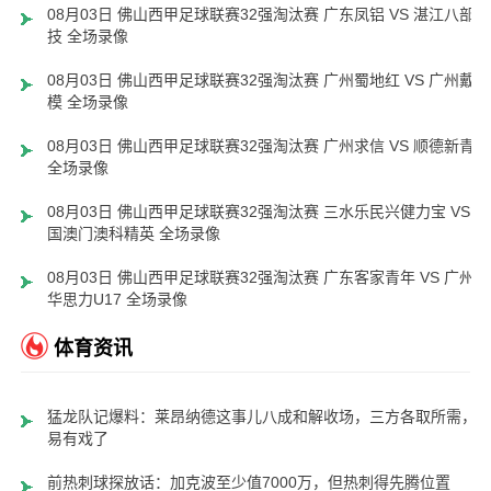
08月03日 佛山西甲足球联赛32强淘汰赛 广东凤铝 VS 湛江八部科
技 全场录像
08月03日 佛山西甲足球联赛32强淘汰赛 广州蜀地红 VS 广州戴拿
模 全场录像
08月03日 佛山西甲足球联赛32强淘汰赛 广州求信 VS 顺德新青年
全场录像
08月03日 佛山西甲足球联赛32强淘汰赛 三水乐民兴健力宝 VS 中
国澳门澳科精英 全场录像
08月03日 佛山西甲足球联赛32强淘汰赛 广东客家青年 VS 广州英
华思力U17 全场录像
体育资讯
猛龙队记爆料：莱昂纳德这事儿八成和解收场，三方各取所需，
易有戏了
前热刺球探放话：加克波至少值7000万，但热刺得先腾位置