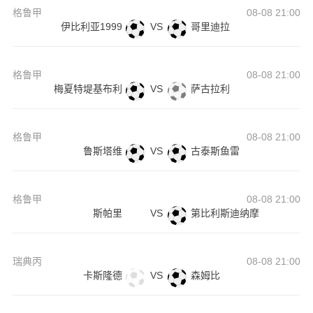
格鲁甲
08-08 21:00
伊比利亚1999
VS
哥里迪拉
格鲁甲
08-08 21:00
梅夏特堤基布利
VS
萨古拉利
格鲁甲
08-08 21:00
鲁斯塔维
VS
古泰斯鱼雷
格鲁甲
08-08 21:00
斯帕里
VS
第比利斯迪纳摩
瑞典丙
08-08 21:00
卡斯隆德
VS
森姆比