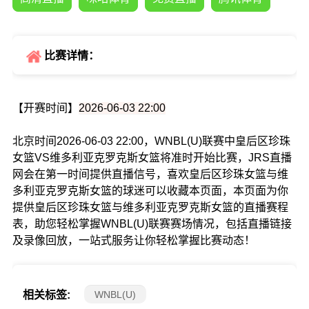
比赛详情：
【开赛时间】
2026-06-03 22:00
北京时间2026-06-03 22:00，WNBL(U)联赛中皇后区珍珠
女篮VS维多利亚克罗克斯女篮将准时开始比赛，JRS直播
网会在第一时间提供直播信号，喜欢皇后区珍珠女篮与维
多利亚克罗克斯女篮的球迷可以收藏本页面，本页面为你
提供皇后区珍珠女篮与维多利亚克罗克斯女篮的直播赛程
表，助您轻松掌握WNBL(U)联赛赛场情况，包括直播链接
及录像回放，一站式服务让你轻松掌握比赛动态！
WNBL(U)
相关标签: