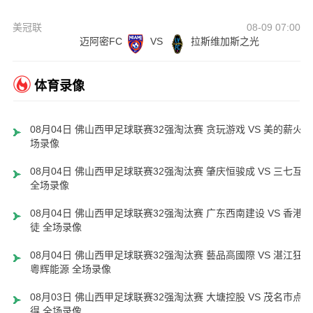
美冠联
08-09 07:00
迈阿密FC
VS
拉斯维加斯之光
体育录像
08月04日 佛山西甲足球联赛32强淘汰赛 贪玩游戏 VS 美的薪火 
场录像
08月04日 佛山西甲足球联赛32强淘汰赛 肇庆恒骏成 VS 三七互娱
全场录像
08月04日 佛山西甲足球联赛32强淘汰赛 广东西南建设 VS 香港圣
徒 全场录像
08月04日 佛山西甲足球联赛32强淘汰赛 藝品高國際 VS 湛江狂狼
粵辉能源 全场录像
08月03日 佛山西甲足球联赛32强淘汰赛 大塘控股 VS 茂名市点都
得 全场录像