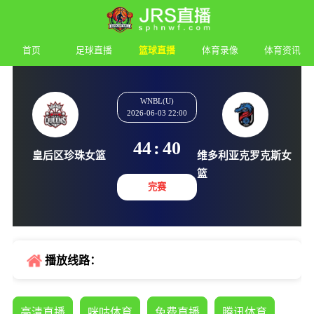
首页
足球直播
篮球直播
体育录像
体育资讯
WNBL(U)
2026-06-03 22:00
44
:
40
皇后区珍珠女篮
维多利亚克
篮
完赛
播放线路：
高清直播
咪咕体育
免费直播
腾讯体育