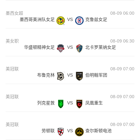
墨西女超
08-09 06:00
墨西哥美洲队女足
VS
克鲁兹女足
美女职
08-09 06:30
华盛顿精神女足
VS
北卡罗莱纳女足
美冠联
08-09 07:00
布鲁克林
VS
伯明翰军团
美冠联
08-09 07:00
列克星敦
VS
凤凰重生
美冠联
08-09 07:00
劳顿联
VS
查尔斯顿电池