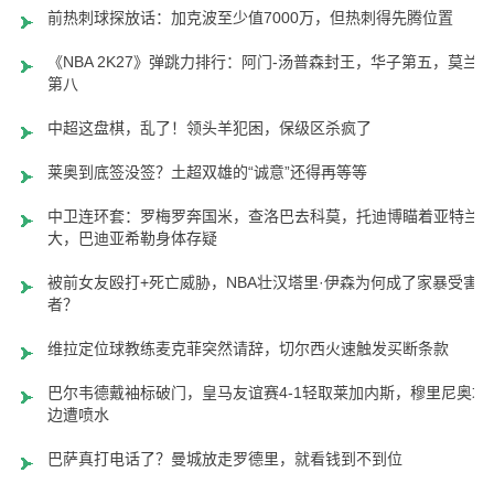
前热刺球探放话：加克波至少值7000万，但热刺得先腾位置
《NBA 2K27》弹跳力排行：阿门-汤普森封王，华子第五，莫兰特
第八
中超这盘棋，乱了！领头羊犯困，保级区杀疯了
莱奥到底签没签？土超双雄的“诚意”还得再等等
中卫连环套：罗梅罗奔国米，查洛巴去科莫，托迪博瞄着亚特兰
大，巴迪亚希勒身体存疑
被前女友殴打+死亡威胁，NBA壮汉塔里·伊森为何成了家暴受害
者？
维拉定位球教练麦克菲突然请辞，切尔西火速触发买断条款
巴尔韦德戴袖标破门，皇马友谊赛4-1轻取莱加内斯，穆里尼奥场
边遭喷水
巴萨真打电话了？曼城放走罗德里，就看钱到不到位