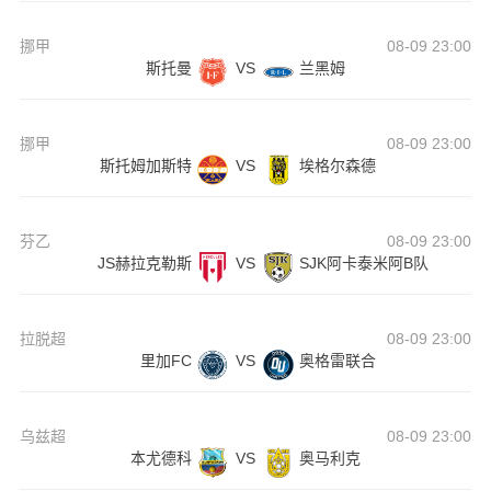
挪甲
08-09 23:00
斯托曼
VS
兰黑姆
挪甲
08-09 23:00
斯托姆加斯特
VS
埃格尔森德
芬乙
08-09 23:00
JS赫拉克勒斯
VS
SJK阿卡泰米阿B队
拉脱超
08-09 23:00
里加FC
VS
奥格雷联合
乌兹超
08-09 23:00
本尤德科
VS
奥马利克