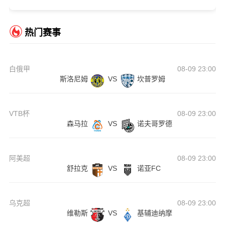
热门赛事
白俄甲
08-09 23:00
斯洛尼姆
VS
坎普罗姆
VTB杯
08-09 23:00
森马拉
VS
诺夫哥罗德
阿美超
08-09 23:00
舒拉克
VS
诺亚FC
乌克超
08-09 23:00
维勒斯
VS
基辅迪纳摩