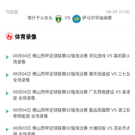
乌兹超
08-09 23:00
塔什干火车头
VS
萨马尔罕迪纳摩
体育录像
08月04日 佛山西甲足球联赛32强淘汰赛 贪玩游戏 VS 美的薪火 
场录像
08月04日 佛山西甲足球联赛32强淘汰赛 肇庆恒骏成 VS 三七互娱
全场录像
08月04日 佛山西甲足球联赛32强淘汰赛 广东西南建设 VS 香港圣
徒 全场录像
08月04日 佛山西甲足球联赛32强淘汰赛 藝品高國際 VS 湛江狂狼
粵辉能源 全场录像
08月03日 佛山西甲足球联赛32强淘汰赛 大塘控股 VS 茂名市点都
得 全场录像