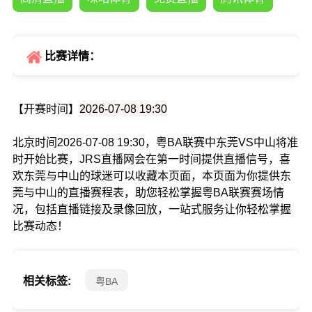
比赛详情：
【开赛时间】
2026-07-08 19:30
北京时间2026-07-08 19:30，粤BA联赛中东莞VS中山将准
时开始比赛，JRS直播网会在第一时间提供直播信号，喜
欢东莞与中山的球迷可以收藏本页面，本页面为你提供东
莞与中山的直播赛程表，助您轻松掌握粤BA联赛赛场情
况，包括直播链接及录像回放，一站式服务让你轻松掌握
比赛动态！
相关标签:
粤BA