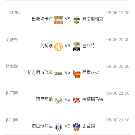
菲MPBL
08-06 19:00
巴塘坎卡卢
VS
宾南塔塔克
英联杯
08-06 20:00
剑桥联
VS
巴尼特
越南联
08-06 20:30
胡志明市飞翼
VS
西贡热火
也门甲
08-06 21:00
阿里萨纳
VS
哈德瑞马特
也门甲
08-06 21:00
海拉尔荷达
VS
史兰姆