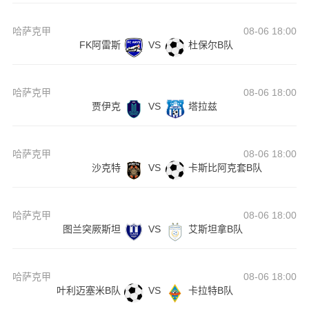
哈萨克甲
08-06 18:00
FK阿雷斯
VS
杜保尔B队
哈萨克甲
08-06 18:00
贾伊克
VS
塔拉兹
哈萨克甲
08-06 18:00
沙克特
VS
卡斯比阿克套B队
哈萨克甲
08-06 18:00
图兰突厥斯坦
VS
艾斯坦拿B队
哈萨克甲
08-06 18:00
叶利迈塞米B队
VS
卡拉特B队