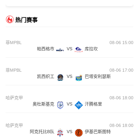
热门赛事
菲MPBL
08-06 15:00
帕西格市
VS
库拉坎
菲MPBL
08-06 17:00
凯西织工
VS
巴塔安利瑟斯
哈萨克甲
08-06 18:00
奥杜斯基克
VS
汗腾格里
哈萨克甲
08-06 18:00
阿克托比B队
VS
伊基巴斯图特