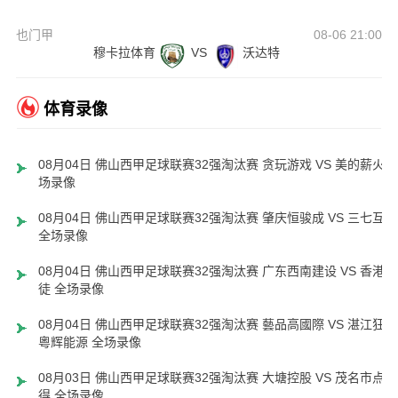
也门甲
08-06 21:00
穆卡拉体育
VS
沃达特
体育录像
08月04日 佛山西甲足球联赛32强淘汰赛 贪玩游戏 VS 美的薪火 
场录像
08月04日 佛山西甲足球联赛32强淘汰赛 肇庆恒骏成 VS 三七互娱
全场录像
08月04日 佛山西甲足球联赛32强淘汰赛 广东西南建设 VS 香港圣
徒 全场录像
08月04日 佛山西甲足球联赛32强淘汰赛 藝品高國際 VS 湛江狂狼
粵辉能源 全场录像
08月03日 佛山西甲足球联赛32强淘汰赛 大塘控股 VS 茂名市点都
得 全场录像