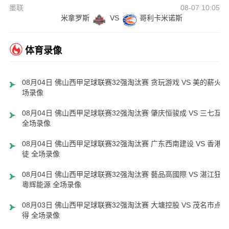
墨联
08-07 10:05
米拿罗斯
VS
哥利卡米诺斯
体育录像
08月04日 佛山西甲足球联赛32强淘汰赛 贪玩游戏 VS 美的薪火 
场录像
08月04日 佛山西甲足球联赛32强淘汰赛 肇庆恒骏成 VS 三七互娱
全场录像
08月04日 佛山西甲足球联赛32强淘汰赛 广东西南建设 VS 香港圣
徒 全场录像
08月04日 佛山西甲足球联赛32强淘汰赛 藝品高國際 VS 湛江狂狼
粵辉能源 全场录像
08月03日 佛山西甲足球联赛32强淘汰赛 大塘控股 VS 茂名市点都
得 全场录像