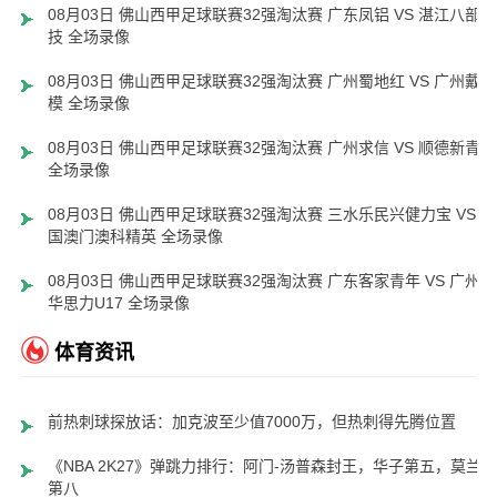
08月03日 佛山西甲足球联赛32强淘汰赛 广东凤铝 VS 湛江八部科
技 全场录像
08月03日 佛山西甲足球联赛32强淘汰赛 广州蜀地红 VS 广州戴拿
模 全场录像
08月03日 佛山西甲足球联赛32强淘汰赛 广州求信 VS 顺德新青年
全场录像
08月03日 佛山西甲足球联赛32强淘汰赛 三水乐民兴健力宝 VS 中
国澳门澳科精英 全场录像
08月03日 佛山西甲足球联赛32强淘汰赛 广东客家青年 VS 广州英
华思力U17 全场录像
体育资讯
前热刺球探放话：加克波至少值7000万，但热刺得先腾位置
《NBA 2K27》弹跳力排行：阿门-汤普森封王，华子第五，莫兰特
第八