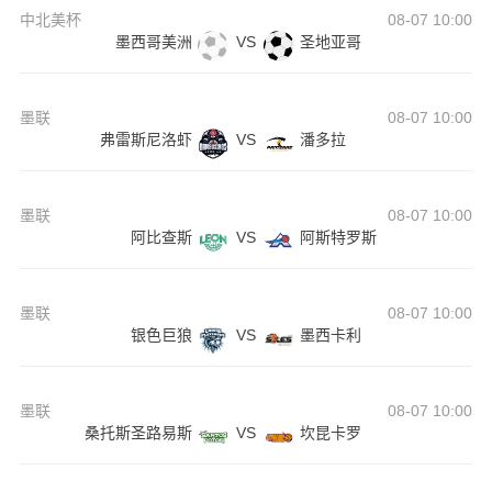
中北美杯
08-07 10:00
墨西哥美洲
VS
圣地亚哥
墨联
08-07 10:00
弗雷斯尼洛虾
VS
潘多拉
墨联
08-07 10:00
阿比查斯
VS
阿斯特罗斯
墨联
08-07 10:00
银色巨狼
VS
墨西卡利
墨联
08-07 10:00
桑托斯圣路易斯
VS
坎昆卡罗