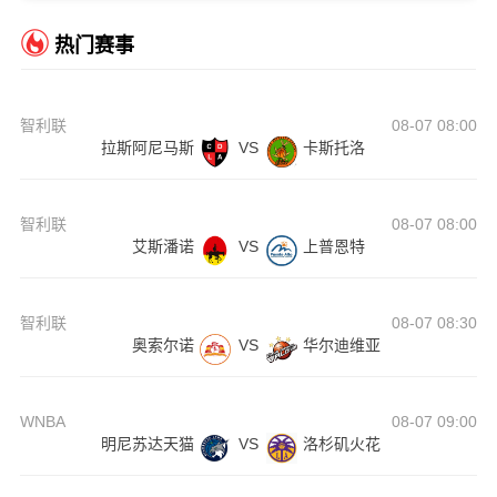
热门赛事
智利联
08-07 08:00
拉斯阿尼马斯
VS
卡斯托洛
智利联
08-07 08:00
艾斯潘诺
VS
上普恩特
智利联
08-07 08:30
奥索尔诺
VS
华尔迪维亚
WNBA
08-07 09:00
明尼苏达天猫
VS
洛杉矶火花