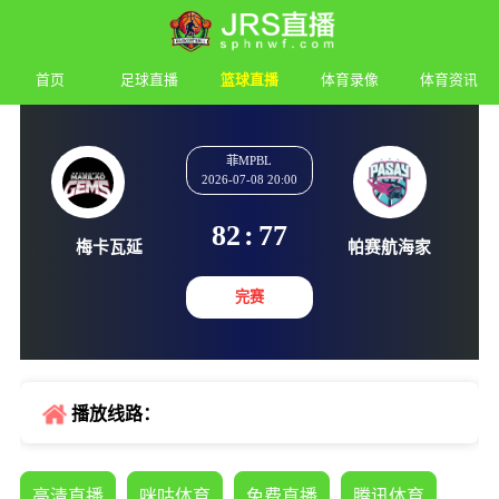
首页
足球直播
篮球直播
体育录像
体育资讯
菲MPBL
2026-07-08 20:00
82
:
77
梅卡瓦延
帕赛航
完赛
播放线路：
高清直播
咪咕体育
免费直播
腾讯体育