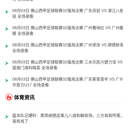
08月03日 佛山西甲足球联赛32强淘汰赛 广东凤铝 VS 湛江八部科
技 全场录像
08月03日 佛山西甲足球联赛32强淘汰赛 广州蜀地红 VS 广州戴拿
模 全场录像
08月03日 佛山西甲足球联赛32强淘汰赛 广州求信 VS 顺德新青年
全场录像
08月03日 佛山西甲足球联赛32强淘汰赛 三水乐民兴健力宝 VS 中
国澳门澳科精英 全场录像
08月03日 佛山西甲足球联赛32强淘汰赛 广东客家青年 VS 广州英
华思力U17 全场录像
体育资讯
猛龙队记爆料：莱昂纳德这事儿八成和解收场，三方各取所需，
易有戏了