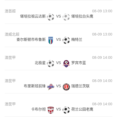
澳首超
08-09 13:00
堪培拉祖云达斯
VS
堪培拉白头鹰
澳威北超
08-09 13:00
查尔斯顿市布鲁斯
VS
梅特兰
澳昆甲
08-09 14:00
北极星
VS
罗宾市蓝
澳昆甲
08-09 14:00
布里斯班前锋
VS
瑞德兰茨联
澳昆甲
08-09 14:00
卡布尔彻
VS
荷兰公园老鹰