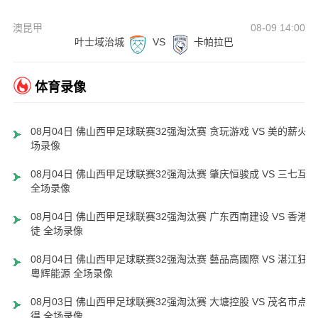
澳昆甲
08-09 14:00
叶士域治城
VS
卡帕拉巴
体育录像
08月04日 佛山西甲足球联赛32强淘汰赛 贪玩游戏 VS 美的薪火 
场录像
08月04日 佛山西甲足球联赛32强淘汰赛 肇庆恒骏成 VS 三七互娱
全场录像
08月04日 佛山西甲足球联赛32强淘汰赛 广东西南建设 VS 香港圣
徒 全场录像
08月04日 佛山西甲足球联赛32强淘汰赛 藝品高國際 VS 湛江狂狼
粵辉能源 全场录像
08月03日 佛山西甲足球联赛32强淘汰赛 大塘控股 VS 茂名市点都
得 全场录像