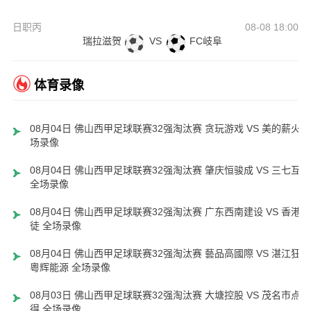
日职丙
08-08 18:00
瑞拉滋贺
VS
FC岐阜
体育录像
08月04日 佛山西甲足球联赛32强淘汰赛 贪玩游戏 VS 美的薪火 
场录像
08月04日 佛山西甲足球联赛32强淘汰赛 肇庆恒骏成 VS 三七互娱
全场录像
08月04日 佛山西甲足球联赛32强淘汰赛 广东西南建设 VS 香港圣
徒 全场录像
08月04日 佛山西甲足球联赛32强淘汰赛 藝品高國際 VS 湛江狂狼
粵辉能源 全场录像
08月03日 佛山西甲足球联赛32强淘汰赛 大塘控股 VS 茂名市点都
得 全场录像