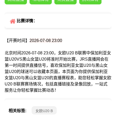
比赛详情：
【开赛时间】
2026-07-08 23:00
北京时间2026-07-08 23:00，女欧U20 B联赛中保加利亚女
篮U20VS黑山女篮U20将准时开始比赛，JRS直播网会在
第一时间提供直播信号，喜欢保加利亚女篮U20与黑山女
篮U20的球迷可以收藏本页面，本页面为你提供保加利亚
女篮U20与黑山女篮U20的直播赛程表，助您轻松掌握女欧
U20 B联赛赛场情况，包括直播链接及录像回放，一站式
服务让你轻松掌握比赛动态！
相关标签:
女欧U20 B