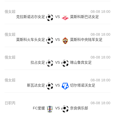
俄女超
08-08 18:00
克拉斯诺达尔女足
VS
莫斯科斯巴达女足
俄女超
08-08 18:00
莫斯科火车头女足
VS
莫斯科中央陆军女足
俄女超
08-08 18:00
拉占女足
VS
喀山鲁宾女足
俄女超
08-08 18:00
斯瓦达女足
VS
切尔塔诺沃女足
日职丙
08-08 18:00
FC爱媛
VS
奈良俱乐部