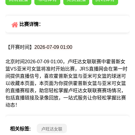
比赛详情：
【开赛时间】
2026-07-09 01:00
北京时间2026-07-09 01:00，卢旺达女联联赛中霍普斯女
篮VS亚米可女篮将准时开始比赛，JRS直播网会在第一时
间提供直播信号，喜欢霍普斯女篮与亚米可女篮的球迷可
以收藏本页面，本页面为你提供霍普斯女篮与亚米可女篮
的直播赛程表，助您轻松掌握卢旺达女联联赛赛场情况，
包括直播链接及录像回放，一站式服务让你轻松掌握比赛
动态！
相关标签:
卢旺达女联