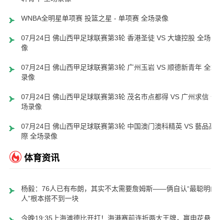
WNBA全明星单项赛 投篮之星 - 单项赛 全场录像
07月24日 佛山西甲足球联赛第3轮 香港圣徒 VS 大塘控股 全场录
像
07月24日 佛山西甲足球联赛第3轮 广州玉岩 VS 顺德新青年 全场
录像
07月24日 佛山西甲足球联赛第3轮 茂名市点都得 VS 广州求信 全
场录像
07月24日 佛山西甲足球联赛第3轮 中国澳门澳科精英 VS 藝品高
際 全场录像
体育资讯
杨毅：76人已有布朗，其实不太需要詹姆斯——俩自认“最聪明的
人”根本搭不到一块
今晚19:35上海滩德比开打！海港赛前连折两大王牌，赢申花悬了