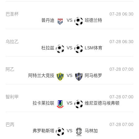
巴圣杯
07-28 06:30
普丹迪
VS
班德兰特
乌拉乙
07-28 06:30
杜拉兹
VS
LSM体育
阿乙
07-28 07:00
阿特兰大竞技
VS
阿马格罗
智利甲
07-28 07:00
拉卡莱拉联
VS
维尼亚德马埃弗顿
巴丙
07-28 07:00
弗罗勒斯塔
VS
马林加