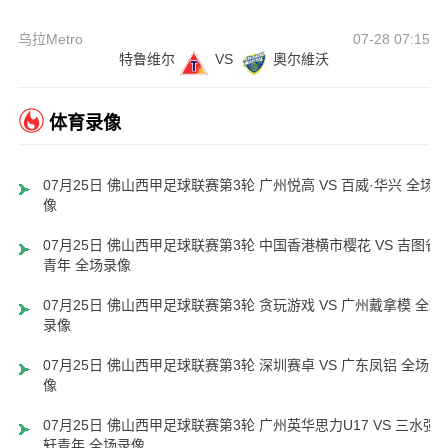
乌拉Metro
07-28 07:15
特鲁维尔
VS
奧尔維沃
体育录像
07月25日 佛山西甲足球联赛第3轮 广州悦高 VS 百威·华兴 全场录
像
07月25日 佛山西甲足球联赛第3轮 中国香港横市樱花 VS 吉图省
青年 全场录像
07月25日 佛山西甲足球联赛第3轮 贪玩游戏 VS 广州戴拿模 全场
录像
07月25日 佛山西甲足球联赛第3轮 深圳赛卓 VS 广东凤铝 全场录
像
07月25日 佛山西甲足球联赛第3轮 广州英华思力U17 VS 三水强
轩青年 全场录像