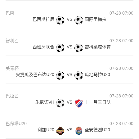
巴丙
07-28 07:00
巴西瓜拉尼
VS
国际里梅拉
智利乙
07-28 07:00
西班牙联合
VS
雷科莱塔体育
美青杯
07-28 07:00
安提瓜及巴布达U20
VS
瓜地马拉U20
巴拉乙
07-28 07:00
朱尼诺VH
VS
十一月三日队
巴保塔U20
07-28 07:00
利加U20
VS
圣安德烈U20