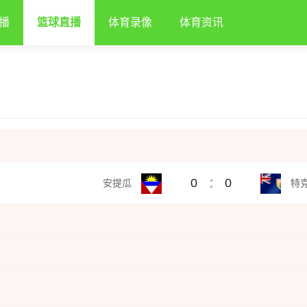
播
篮球直播
体育录像
体育资讯
:
0
0
安提瓜
特