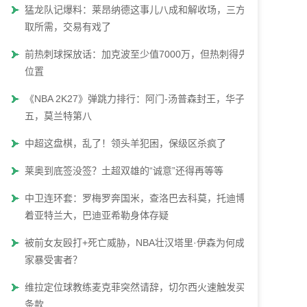
猛龙队记爆料：莱昂纳德这事儿八成和解收场，三方各
取所需，交易有戏了
前热刺球探放话：加克波至少值7000万，但热刺得先腾
位置
《NBA 2K27》弹跳力排行：阿门-汤普森封王，华子第
五，莫兰特第八
中超这盘棋，乱了！领头羊犯困，保级区杀疯了
莱奥到底签没签？土超双雄的“诚意”还得再等等
中卫连环套：罗梅罗奔国米，查洛巴去科莫，托迪博瞄
着亚特兰大，巴迪亚希勒身体存疑
被前女友殴打+死亡威胁，NBA壮汉塔里·伊森为何成了
家暴受害者？
维拉定位球教练麦克菲突然请辞，切尔西火速触发买断
条款