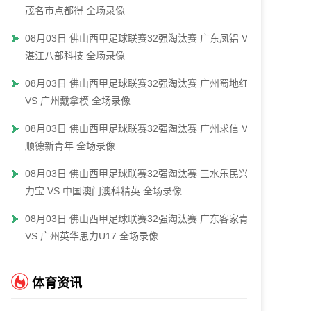
茂名市点都得 全场录像
08月03日 佛山西甲足球联赛32强淘汰赛 广东凤铝 VS
湛江八部科技 全场录像
08月03日 佛山西甲足球联赛32强淘汰赛 广州蜀地红
VS 广州戴拿模 全场录像
08月03日 佛山西甲足球联赛32强淘汰赛 广州求信 VS
顺德新青年 全场录像
08月03日 佛山西甲足球联赛32强淘汰赛 三水乐民兴健
力宝 VS 中国澳门澳科精英 全场录像
08月03日 佛山西甲足球联赛32强淘汰赛 广东客家青年
VS 广州英华思力U17 全场录像
体育资讯