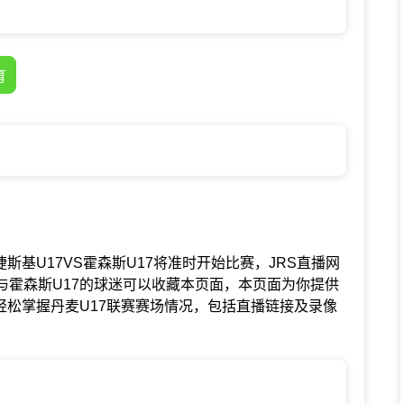
育
中桑德捷斯基U17VS霍森斯U17将准时开始比赛，JRS直播网
与霍森斯U17的球迷可以收藏本页面，本页面为你提供
您轻松掌握丹麦U17联赛赛场情况，包括直播链接及录像