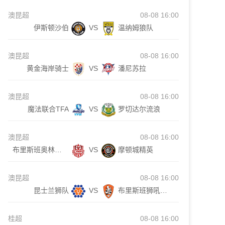
澳昆超
08-08 16:00
伊斯顿沙伯
VS
温纳姆狼队
澳昆超
08-08 16:00
黄金海岸骑士
VS
潘尼苏拉
澳昆超
08-08 16:00
魔法联合TFA
VS
罗切达尔流浪
澳昆超
08-08 16:00
布里斯班奥林匹克
VS
摩顿城精英
澳昆超
08-08 16:00
昆士兰狮队
VS
布里斯班狮吼青年队
桂超
08-08 16:00