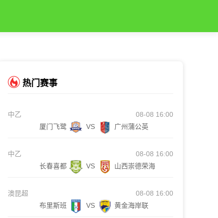
热门赛事
中乙
08-08 16:00
厦门飞鹭
VS
广州蒲公英
中乙
08-08 16:00
长春喜都
VS
山西崇德荣海
澳昆超
08-08 16:00
布里斯班
VS
黄金海岸联