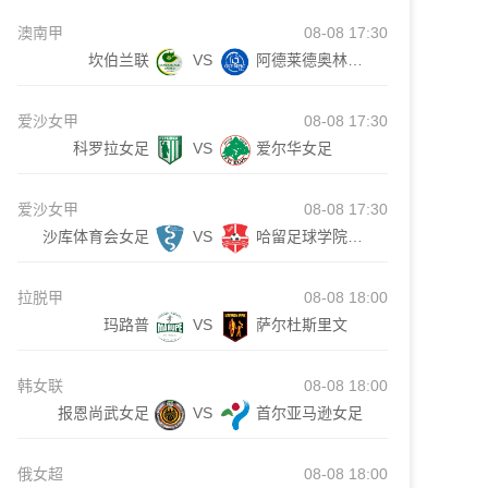
澳南甲
08-08 17:30
坎伯兰联
VS
阿德莱德奥林匹克
爱沙女甲
08-08 17:30
科罗拉女足
VS
爱尔华女足
爱沙女甲
08-08 17:30
沙库体育会女足
VS
哈留足球学院女足
拉脱甲
08-08 18:00
玛路普
VS
萨尔杜斯里文
韩女联
08-08 18:00
报恩尚武女足
VS
首尔亚马逊女足
俄女超
08-08 18:00