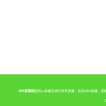
JRS直播网
提供jrs直播无插件体育直播，包括NBA直播