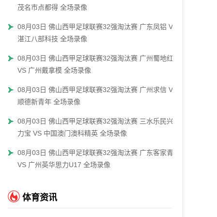
茂名市点都得 全场录像
08月03日 佛山西甲足球联赛32强淘汰赛 广东凤铝 VS
湛江八部科技 全场录像
08月03日 佛山西甲足球联赛32强淘汰赛 广州蜀地红
VS 广州戴拿模 全场录像
08月03日 佛山西甲足球联赛32强淘汰赛 广州求信 VS
顺德新青年 全场录像
08月03日 佛山西甲足球联赛32强淘汰赛 三水乐民兴健
力宝 VS 中国澳门澳科精英 全场录像
08月03日 佛山西甲足球联赛32强淘汰赛 广东客家青年
VS 广州英华思力U17 全场录像
体育资讯