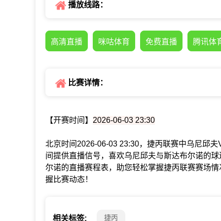
播放线路：
高清直播
咪咕体育
免费直播
腾讯体
比赛详情：
【开赛时间】
2026-06-03 23:30
北京时间2026-06-03 23:30，捷丙联赛中
间提供直播信号，喜欢乌尼邱夫与斯达布尔诺的球
尔诺的直播赛程表，助您轻松掌握捷丙联赛赛场情
握比赛动态！
捷丙
相关标签: