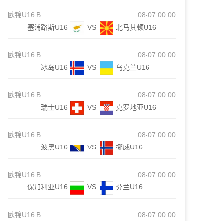
欧锦U16 B
08-07 00:00
塞浦路斯U16
VS
北马其顿U16
欧锦U16 B
08-07 00:00
冰岛U16
VS
乌克兰U16
欧锦U16 B
08-07 00:00
瑞士U16
VS
克罗地亚U16
欧锦U16 B
08-07 00:00
波黑U16
VS
挪威U16
欧锦U16 B
08-07 00:00
保加利亚U16
VS
芬兰U16
欧锦U16 B
08-07 00:00