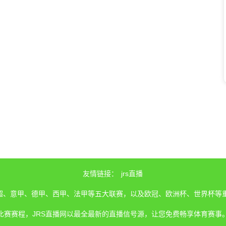
友情链接：
jrs直播
、英超、意甲、德甲、西甲、法甲等五大联赛，以及欧冠、欧洲杯、世界杯等
比赛赛程，JRS直播网以最全最新的直播信号源，让您免费畅享体育赛事