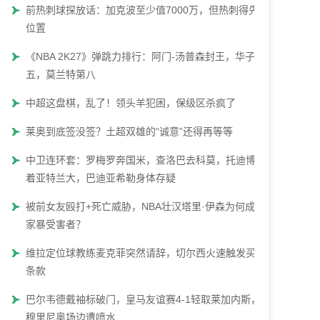
前热刺球探放话：加克波至少值7000万，但热刺得先腾
位置
《NBA 2K27》弹跳力排行：阿门-汤普森封王，华子第
五，莫兰特第八
中超这盘棋，乱了！领头羊犯困，保级区杀疯了
莱奥到底签没签？土超双雄的“诚意”还得再等等
中卫连环套：罗梅罗奔国米，查洛巴去科莫，托迪博瞄
着亚特兰大，巴迪亚希勒身体存疑
被前女友殴打+死亡威胁，NBA壮汉塔里·伊森为何成了
家暴受害者？
维拉定位球教练麦克菲突然请辞，切尔西火速触发买断
条款
巴尔韦德戴袖标破门，皇马友谊赛4-1轻取莱加内斯，
穆里尼奥场边遭喷水