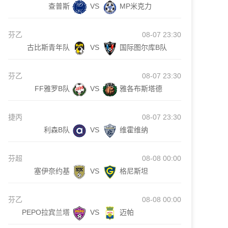
查普斯
VS
MP米克力
芬乙
08-07 23:30
古比斯青年队
VS
国际图尔库B队
芬乙
08-07 23:30
FF雅罗B队
VS
雅各布斯塔德
捷丙
08-07 23:30
利森B队
VS
维霍维纳
芬超
08-08 00:00
塞伊奈约基
VS
格尼斯坦
芬乙
08-08 00:00
PEPO拉宾兰塔
VS
迈帕