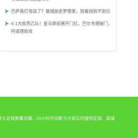
巴萨真打电话了？曼城放走罗德里，就看钱到不到位
4-1大胜西乙队！皇马季前赛开门红，巴尔韦德破门，
阿诺德助攻
重大足球赛事直播，24小时不间断为大家实时提供足球、篮球
。