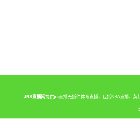
JRS直播网
提供jrs直播无插件体育直播，包括NBA直播
网站内所有直播信号均由用户收集或从搜索引擎整理获得，
们将在第一