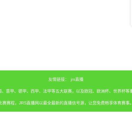
友情链接：
jrs直播
、英超、意甲、德甲、西甲、法甲等五大联赛，以及欧冠、欧洲杯、世界杯等
比赛赛程，JRS直播网以最全最新的直播信号源，让您免费畅享体育赛事
所有内容均来源于互联网，我们自身并不提供直播信号和视频内容。 若您
时间进行处理，以保障您的合法权益。感谢您一直以来对JRS直播网站的