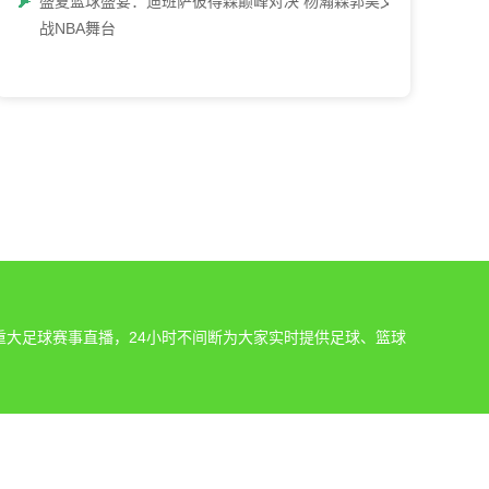
盛夏篮球盛宴：迪班萨彼得森巅峰对决 杨瀚森郭昊文再
战NBA舞台
重大足球赛事直播，24小时不间断为大家实时提供足球、篮球
。
发现网站上的任何内容侵犯了您的权益，请及时通知我们，我
支持与关注！