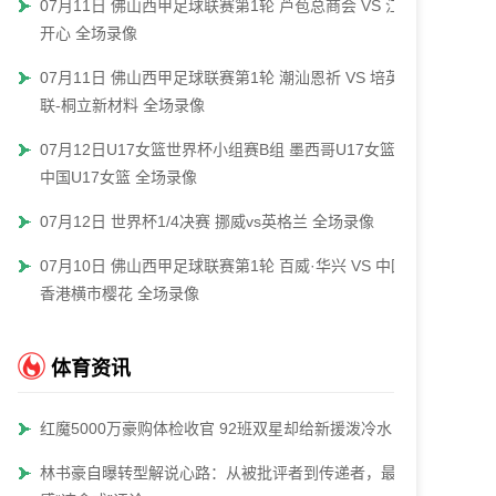
07月11日 佛山西甲足球联赛第1轮 芦苞总商会 VS 江门
开心 全场录像
07月11日 佛山西甲足球联赛第1轮 潮汕恩祈 VS 培英青
联-桐立新材料 全场录像
07月12日U17女篮世界杯小组赛B组 墨西哥U17女篮 -
中国U17女篮 全场录像
07月12日 世界杯1/4决赛 挪威vs英格兰 全场录像
07月10日 佛山西甲足球联赛第1轮 百威·华兴 VS 中国
香港横市樱花 全场录像
体育资讯
红魔5000万豪购体检收官 92班双星却给新援泼冷水
林书豪自曝转型解说心路：从被批评者到传递者，最反