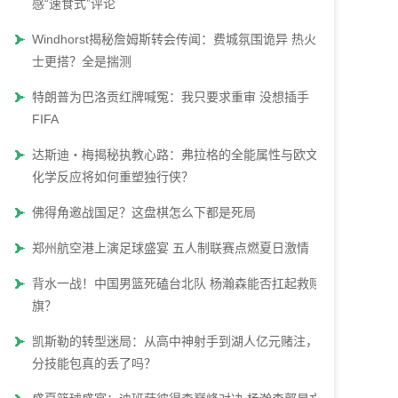
感“速食式”评论
Windhorst揭秘詹姆斯转会传闻：费城氛围诡异 热火骑
士更搭？全是揣测
特朗普为巴洛贡红牌喊冤：我只要求重审 没想插手
FIFA
达斯迪・梅揭秘执教心路：弗拉格的全能属性与欧文的
化学反应将如何重塑独行侠？
佛得角邀战国足？这盘棋怎么下都是死局
郑州航空港上演足球盛宴 五人制联赛点燃夏日激情
背水一战！中国男篮死磕台北队 杨瀚森能否扛起救赎大
旗？
凯斯勒的转型迷局：从高中神射手到湖人亿元赌注，三
分技能包真的丢了吗？