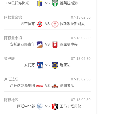
CA巴托洛梅米特雷
VS
维莱拉斯港
阿根业余锦
07-13 02:30
因空体育
VS
拉斯禾拉斯飓风
阿根业余锦
07-13 02:30
安托尼亚那青年
VS
图库曼中央
黎巴联
07-13 02:30
安托万
VS
瑞亚达
卢旺达联
07-13 02:30
卢旺达能源集团
VS
爱国者队
阿根地区
07-13 02:30
阿廷中北部
VS
圣马丁塔贝伦