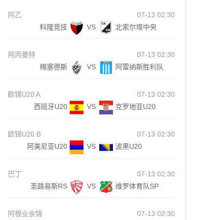
阿乙
07-13 02:30
科隆竞技
VS
北索尔塔中央
阿丙曼特
07-13 02:30
梅塞德斯
VS
阿雷纳斯胜利队
欧锦U20 A
07-13 02:30
西班牙U20
VS
克罗地亚U20
欧锦U20 B
07-13 02:30
阿美尼亚U20
VS
波黑U20
巴丁
07-13 02:30
圣路易斯RS
VS
维罗体育队SP
阿根业余锦
07-13 02:30