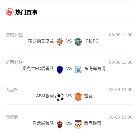
热门赛事
澳威北超
08-09 11:00
布罗德美度兰
VS
卡帕FC
新西北联
08-09 11:00
奥克兰FC后备队
VS
东海岸海湾
大冠杯
08-09 12:00
ABM银河
VS
雷瓦
澳威超
08-09 13:00
卧龙岗狼队
VS
悉尼联盟