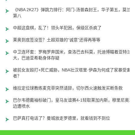
《NBA 2K27》弹跳力排行：阿门-汤普森封王，华子第五，莫兰特
第八
中超这盘棋，乱了！领头羊犯困，保级区杀疯了
莱奥到底签没签？土超双雄的“诚意”还得再等等
中卫连环套：罗梅罗奔国米，查洛巴去科莫，托迪博瞄着亚特兰
大，巴迪亚希勒身体存疑
被前女友殴打+死亡威胁，NBA壮汉塔里·伊森为何成了家暴受害
者？
维拉定位球教练麦克菲突然请辞，切尔西火速触发买断条款
巴尔韦德戴袖标破门，皇马友谊赛4-1轻取莱加内斯，穆里尼奥场
边遭喷水
巴萨真打电话了？曼城放走罗德里，就看钱到不到位