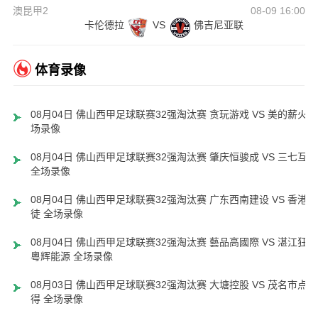
澳昆甲2
08-09 16:00
卡伦德拉
VS
佛吉尼亚联
体育录像
08月04日 佛山西甲足球联赛32强淘汰赛 贪玩游戏 VS 美的薪火 
场录像
08月04日 佛山西甲足球联赛32强淘汰赛 肇庆恒骏成 VS 三七互娱
全场录像
08月04日 佛山西甲足球联赛32强淘汰赛 广东西南建设 VS 香港圣
徒 全场录像
08月04日 佛山西甲足球联赛32强淘汰赛 藝品高國際 VS 湛江狂狼
粵辉能源 全场录像
08月03日 佛山西甲足球联赛32强淘汰赛 大塘控股 VS 茂名市点都
得 全场录像