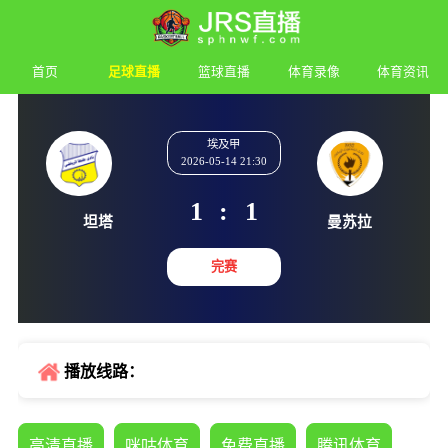
首页
足球直播
篮球直播
体育录像
体育资讯
埃及甲
2026-05-14 21:30
1
:
1
坦塔
曼苏
完赛
播放线路：
高清直播
咪咕体育
免费直播
腾讯体育