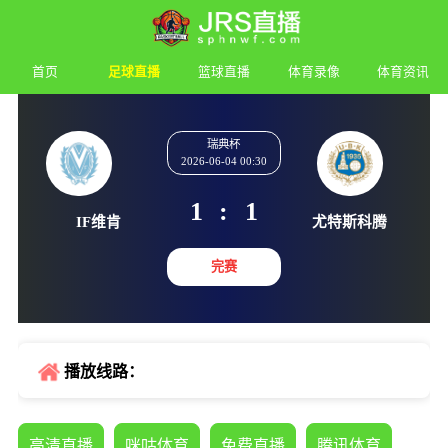
首页
足球直播
篮球直播
体育录像
体育资讯
瑞典杯
2026-06-04 00:30
1
:
1
IF维肯
尤特斯
完赛
播放线路：
高清直播
咪咕体育
免费直播
腾讯体育