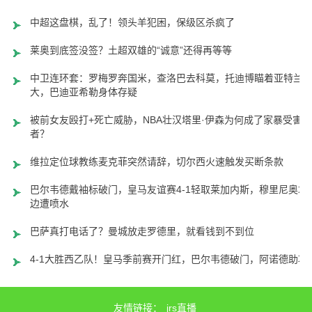
中超这盘棋，乱了！领头羊犯困，保级区杀疯了
莱奥到底签没签？土超双雄的“诚意”还得再等等
中卫连环套：罗梅罗奔国米，查洛巴去科莫，托迪博瞄着亚特兰
大，巴迪亚希勒身体存疑
被前女友殴打+死亡威胁，NBA壮汉塔里·伊森为何成了家暴受害
者？
维拉定位球教练麦克菲突然请辞，切尔西火速触发买断条款
巴尔韦德戴袖标破门，皇马友谊赛4-1轻取莱加内斯，穆里尼奥场
边遭喷水
巴萨真打电话了？曼城放走罗德里，就看钱到不到位
4-1大胜西乙队！皇马季前赛开门红，巴尔韦德破门，阿诺德助攻
友情链接：
jrs直播