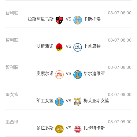
智利联
08-07 08:00
拉斯阿尼马斯
VS
卡斯托洛
智利联
08-07 08:00
艾斯潘诺
VS
上普恩特
智利联
08-07 08:30
奥索尔诺
VS
华尔迪维亚
墨女篮
08-07 09:00
矿工女篮
VS
梅莱亚斯女篮
墨西甲
08-07 09:00
多拉多斯
VS
扎卡特卡斯