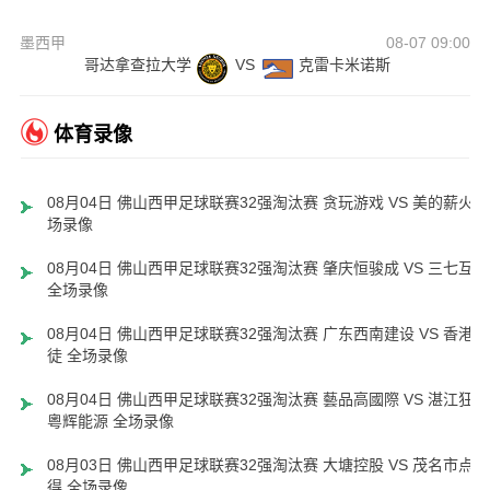
墨西甲
08-07 09:00
哥达拿查拉大学
VS
克雷卡米诺斯
体育录像
08月04日 佛山西甲足球联赛32强淘汰赛 贪玩游戏 VS 美的薪火 
场录像
08月04日 佛山西甲足球联赛32强淘汰赛 肇庆恒骏成 VS 三七互娱
全场录像
08月04日 佛山西甲足球联赛32强淘汰赛 广东西南建设 VS 香港圣
徒 全场录像
08月04日 佛山西甲足球联赛32强淘汰赛 藝品高國際 VS 湛江狂狼
粵辉能源 全场录像
08月03日 佛山西甲足球联赛32强淘汰赛 大塘控股 VS 茂名市点都
得 全场录像