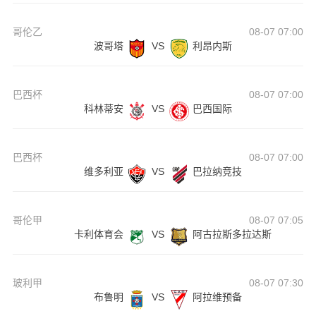
哥伦乙
08-07 07:00
波哥塔
VS
利昂内斯
巴西杯
08-07 07:00
科林蒂安
VS
巴西国际
巴西杯
08-07 07:00
维多利亚
VS
巴拉纳竞技
哥伦甲
08-07 07:05
卡利体育会
VS
阿古拉斯多拉达斯
玻利甲
08-07 07:30
布鲁明
VS
阿拉维预备