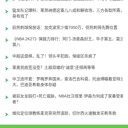
猛龙队记爆料：莱昂纳德这事儿八成和解收场，三方各取所需，
易有戏了
前热刺球探放话：加克波至少值7000万，但热刺得先腾位置
《NBA 2K27》弹跳力排行：阿门-汤普森封王，华子第五，莫兰特
第八
中超这盘棋，乱了！领头羊犯困，保级区杀疯了
莱奥到底签没签？土超双雄的“诚意”还得再等等
中卫连环套：罗梅罗奔国米，查洛巴去科莫，托迪博瞄着亚特兰
大，巴迪亚希勒身体存疑
被前女友殴打+死亡威胁，NBA壮汉塔里·伊森为何成了家暴受害
者？
维拉定位球教练麦克菲突然请辞，切尔西火速触发买断条款