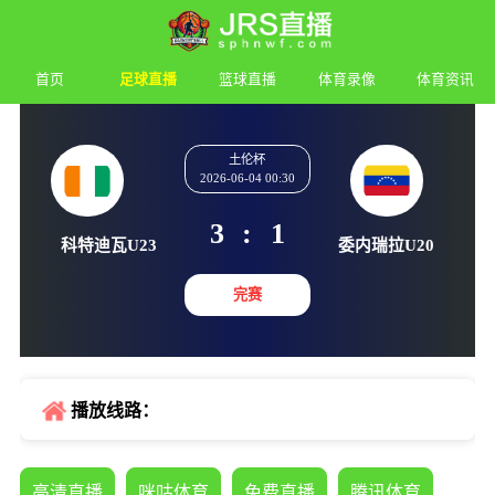
首页
足球直播
篮球直播
体育录像
体育资讯
土伦杯
2026-06-04 00:30
3
:
1
科特迪瓦U23
委内瑞拉
完赛
播放线路：
高清直播
咪咕体育
免费直播
腾讯体育