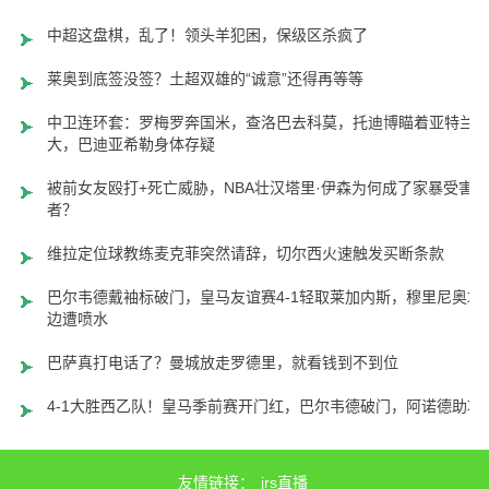
中超这盘棋，乱了！领头羊犯困，保级区杀疯了
莱奥到底签没签？土超双雄的“诚意”还得再等等
中卫连环套：罗梅罗奔国米，查洛巴去科莫，托迪博瞄着亚特兰
大，巴迪亚希勒身体存疑
被前女友殴打+死亡威胁，NBA壮汉塔里·伊森为何成了家暴受害
者？
维拉定位球教练麦克菲突然请辞，切尔西火速触发买断条款
巴尔韦德戴袖标破门，皇马友谊赛4-1轻取莱加内斯，穆里尼奥场
边遭喷水
巴萨真打电话了？曼城放走罗德里，就看钱到不到位
4-1大胜西乙队！皇马季前赛开门红，巴尔韦德破门，阿诺德助攻
友情链接：
jrs直播