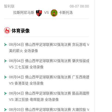
智利联
08-07 08:00
拉斯阿尼马斯
VS
卡斯托洛
体育录像
08月04日 佛山西甲足球联赛32强淘汰赛 贪玩游戏 VS
美的薪火 全场录像
08月04日 佛山西甲足球联赛32强淘汰赛 肇庆恒骏成
VS 三七互娱 全场录像
08月04日 佛山西甲足球联赛32强淘汰赛 广东西南建设
VS 香港圣徒 全场录像
08月04日 佛山西甲足球联赛32强淘汰赛 藝品高國際
VS 湛江狂狼·粵辉能源 全场录像
08月03日 佛山西甲足球联赛32强淘汰赛 大塘控股 VS