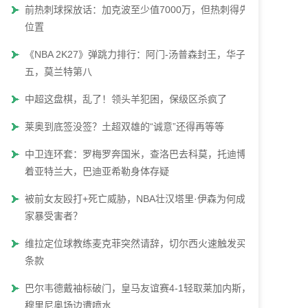
前热刺球探放话：加克波至少值7000万，但热刺得先腾
位置
《NBA 2K27》弹跳力排行：阿门-汤普森封王，华子第
五，莫兰特第八
中超这盘棋，乱了！领头羊犯困，保级区杀疯了
莱奥到底签没签？土超双雄的“诚意”还得再等等
中卫连环套：罗梅罗奔国米，查洛巴去科莫，托迪博瞄
着亚特兰大，巴迪亚希勒身体存疑
被前女友殴打+死亡威胁，NBA壮汉塔里·伊森为何成了
家暴受害者？
维拉定位球教练麦克菲突然请辞，切尔西火速触发买断
条款
巴尔韦德戴袖标破门，皇马友谊赛4-1轻取莱加内斯，
穆里尼奥场边遭喷水