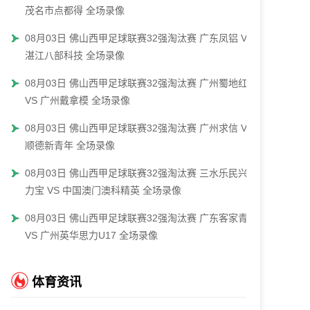
茂名市点都得 全场录像
08月03日 佛山西甲足球联赛32强淘汰赛 广东凤铝 VS
湛江八部科技 全场录像
08月03日 佛山西甲足球联赛32强淘汰赛 广州蜀地红
VS 广州戴拿模 全场录像
08月03日 佛山西甲足球联赛32强淘汰赛 广州求信 VS
顺德新青年 全场录像
08月03日 佛山西甲足球联赛32强淘汰赛 三水乐民兴健
力宝 VS 中国澳门澳科精英 全场录像
08月03日 佛山西甲足球联赛32强淘汰赛 广东客家青年
VS 广州英华思力U17 全场录像
体育资讯