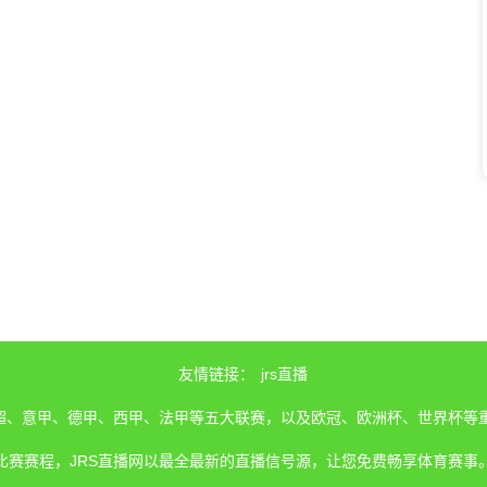
友情链接：
jrs直播
、英超、意甲、德甲、西甲、法甲等五大联赛，以及欧冠、欧洲杯、世界杯等
比赛赛程，JRS直播网以最全最新的直播信号源，让您免费畅享体育赛事