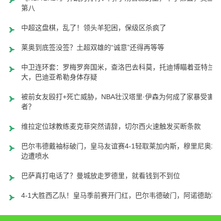
第八
中超这盘棋，乱了！领头羊犯困，保级区杀疯了
莱奥到底签没签？土超双雄的“诚意”还得再等等
中卫连环套：罗梅罗奔国米，查洛巴去科莫，托迪博瞄着亚特兰
大，巴迪亚希勒身体存疑
被前女友殴打+死亡威胁，NBA壮汉塔里·伊森为何成了家暴受害
者？
维拉定位球教练麦克菲突然请辞，切尔西火速触发买断条款
巴尔韦德戴袖标破门，皇马友谊赛4-1轻取莱加内斯，穆里尼奥场
边遭喷水
巴萨真打电话了？曼城放走罗德里，就看钱到不到位
4-1大胜西乙队！皇马季前赛开门红，巴尔韦德破门，阿诺德助攻