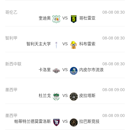
哥伦乙
08-08 08:30
奎迪奥
VS
哥杜雷亚
智利甲
08-08 08:30
智利天主大学
VS
科布雷索
新西中联
08-08 08:30
卡洛里
VS
内皮尔市流浪
墨西甲
08-08 09:00
杜兰戈
VS
皮拉塔斯
墨西甲
08-08 09:00
帕蒂特兰德莫雷洛斯
VS
拉巴斯竞技