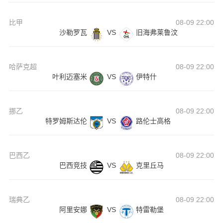
比甲
08-09 22:00
沙勒罗瓦
VS
旧海弗莱鲁汶
哈萨克超
08-09 22:00
叶利迈塞米
VS
伊特什
挪乙
08-09 22:00
特罗姆斯达伦
VS
路伦士高格
巴西乙
08-09 22:00
巴西竞技
VS
克里丘马
瑞典乙
08-09 22:00
阿里安娜
VS
特雷勒堡