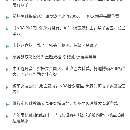
易有戏了
前热刺球探放话：加克波至少值7000万，但热刺得先腾位置
《NBA 2K27》弹跳力排行：阿门-汤普森封王，华子第五，莫兰特
第八
中超这盘棋，乱了！领头羊犯困，保级区杀疯了
莱奥到底签没签？土超双雄的“诚意”还得再等等
中卫连环套：罗梅罗奔国米，查洛巴去科莫，托迪博瞄着亚特兰
大，巴迪亚希勒身体存疑
被前女友殴打+死亡威胁，NBA壮汉塔里·伊森为何成了家暴受害
者？
维拉定位球教练麦克菲突然请辞，切尔西火速触发买断条款
巴尔韦德戴袖标破门，皇马友谊赛4-1轻取莱加内斯，穆里尼奥场
边遭喷水