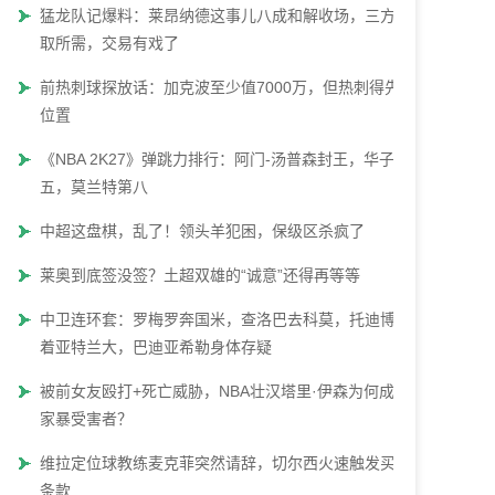
猛龙队记爆料：莱昂纳德这事儿八成和解收场，三方各
取所需，交易有戏了
前热刺球探放话：加克波至少值7000万，但热刺得先腾
位置
《NBA 2K27》弹跳力排行：阿门-汤普森封王，华子第
五，莫兰特第八
中超这盘棋，乱了！领头羊犯困，保级区杀疯了
莱奥到底签没签？土超双雄的“诚意”还得再等等
中卫连环套：罗梅罗奔国米，查洛巴去科莫，托迪博瞄
着亚特兰大，巴迪亚希勒身体存疑
被前女友殴打+死亡威胁，NBA壮汉塔里·伊森为何成了
家暴受害者？
维拉定位球教练麦克菲突然请辞，切尔西火速触发买断
条款