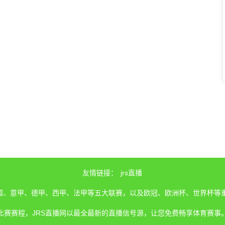
友情链接：
jrs直播
、英超、意甲、德甲、西甲、法甲等五大联赛，以及欧冠、欧洲杯、世界杯等
比赛赛程，JRS直播网以最全最新的直播信号源，让您免费畅享体育赛事