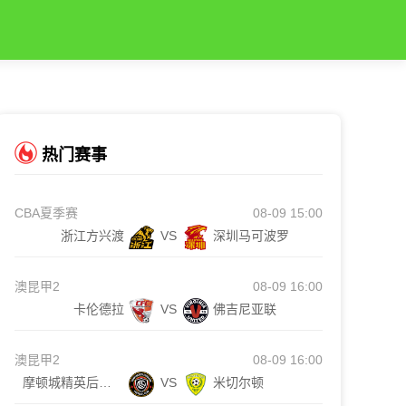
热门赛事
CBA夏季赛
08-09 15:00
浙江方兴渡
VS
深圳马可波罗
澳昆甲2
08-09 16:00
卡伦德拉
VS
佛吉尼亚联
澳昆甲2
08-09 16:00
摩顿城精英后备队
VS
米切尔顿