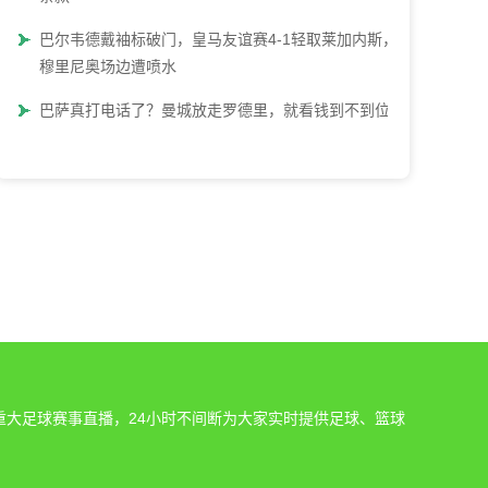
巴尔韦德戴袖标破门，皇马友谊赛4-1轻取莱加内斯，
穆里尼奥场边遭喷水
巴萨真打电话了？曼城放走罗德里，就看钱到不到位
重大足球赛事直播，24小时不间断为大家实时提供足球、篮球
。