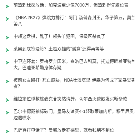
前热刺球探放话：加克波至少值7000万，但热刺得先腾位置
《NBA 2K27》弹跳力排行：阿门-汤普森封王，华子第五，莫兰特
第八
中超这盘棋，乱了！领头羊犯困，保级区杀疯了
莱奥到底签没签？土超双雄的“诚意”还得再等等
中卫连环套：罗梅罗奔国米，查洛巴去科莫，托迪博瞄着亚特兰
大，巴迪亚希勒身体存疑
被前女友殴打+死亡威胁，NBA壮汉塔里·伊森为何成了家暴受害
者？
维拉定位球教练麦克菲突然请辞，切尔西火速触发买断条款
巴尔韦德戴袖标破门，皇马友谊赛4-1轻取莱加内斯，穆里尼奥场
边遭喷水
巴萨真打电话了？曼城放走罗德里，就看钱到不到位