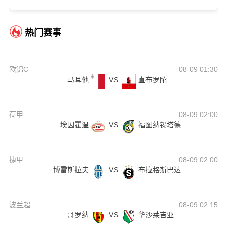
热门赛事
欧锦C
08-09 01:30
马耳他
VS
直布罗陀
荷甲
08-09 02:00
埃因霍温
VS
福图纳锡塔德
捷甲
08-09 02:00
博雷斯拉夫
VS
布拉格斯巴达
波兰超
08-09 02:15
哥罗纳
VS
华沙莱吉亚