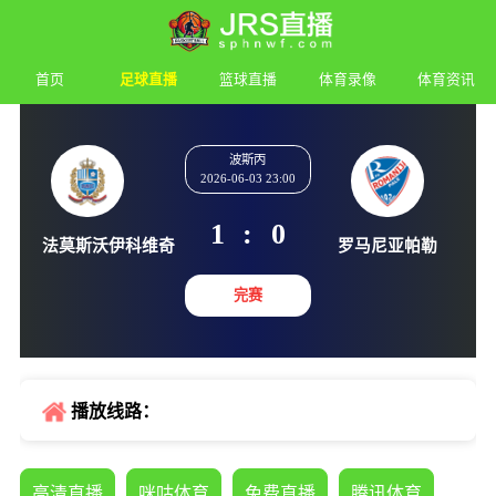
首页
足球直播
篮球直播
体育录像
体育资讯
波斯丙
2026-06-03 23:00
1
:
0
法莫斯沃伊科维奇
罗马尼亚
完赛
播放线路：
高清直播
咪咕体育
免费直播
腾讯体育