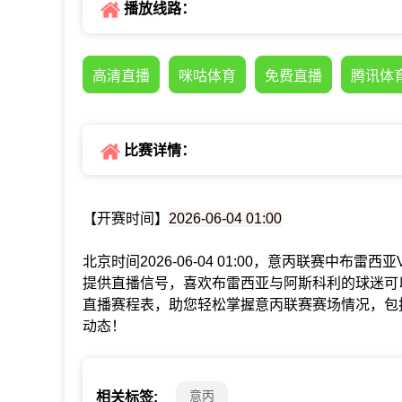
播放线路：
高清直播
咪咕体育
免费直播
腾讯体
比赛详情：
【开赛时间】
2026-06-04 01:00
北京时间2026-06-04 01:00，意丙联赛中
提供直播信号，喜欢布雷西亚与阿斯科利的球迷可
直播赛程表，助您轻松掌握意丙联赛赛场情况，包
动态！
意丙
相关标签: