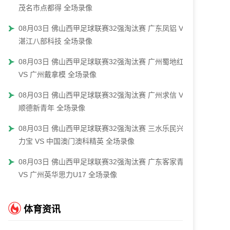
茂名市点都得 全场录像
08月03日 佛山西甲足球联赛32强淘汰赛 广东凤铝 VS
湛江八部科技 全场录像
08月03日 佛山西甲足球联赛32强淘汰赛 广州蜀地红
VS 广州戴拿模 全场录像
08月03日 佛山西甲足球联赛32强淘汰赛 广州求信 VS
顺德新青年 全场录像
08月03日 佛山西甲足球联赛32强淘汰赛 三水乐民兴健
力宝 VS 中国澳门澳科精英 全场录像
08月03日 佛山西甲足球联赛32强淘汰赛 广东客家青年
VS 广州英华思力U17 全场录像
体育资讯