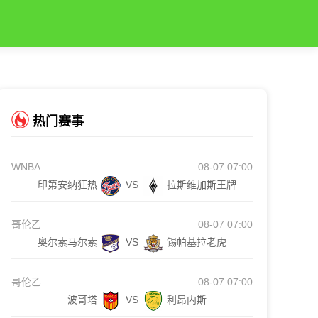
热门赛事
WNBA
08-07 07:00
印第安纳狂热
VS
拉斯维加斯王牌
哥伦乙
08-07 07:00
奥尔索马尔索
VS
锡帕基拉老虎
哥伦乙
08-07 07:00
波哥塔
VS
利昂内斯