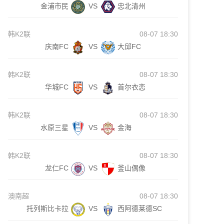
金浦市民
VS
忠北清州
韩K2联
08-07 18:30
庆南FC
VS
大邱FC
韩K2联
08-07 18:30
华城FC
VS
首尔衣恋
韩K2联
08-07 18:30
水原三星
VS
金海
韩K2联
08-07 18:30
龙仁FC
VS
釜山偶像
澳南超
08-07 18:30
托列斯比卡拉
VS
西阿德莱德SC