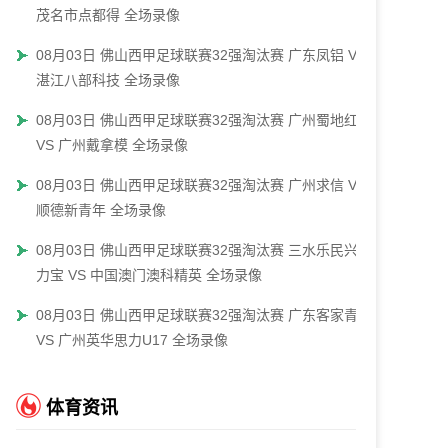
茂名市点都得 全场录像
08月03日 佛山西甲足球联赛32强淘汰赛 广东凤铝 VS
湛江八部科技 全场录像
08月03日 佛山西甲足球联赛32强淘汰赛 广州蜀地红
VS 广州戴拿模 全场录像
08月03日 佛山西甲足球联赛32强淘汰赛 广州求信 VS
顺德新青年 全场录像
08月03日 佛山西甲足球联赛32强淘汰赛 三水乐民兴健
力宝 VS 中国澳门澳科精英 全场录像
08月03日 佛山西甲足球联赛32强淘汰赛 广东客家青年
VS 广州英华思力U17 全场录像
体育资讯