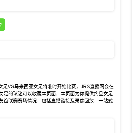
育
赛中约旦女足VS马来西亚女足将准时开始比赛，JRS直播网会在
女足的球迷可以收藏本页面，本页面为你提供约旦女足
友谊联赛赛场情况，包括直播链接及录像回放，一站式