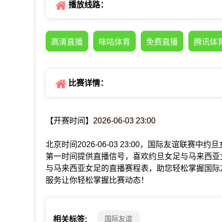
播放线路：
高清直播
咪咕体育
免费直播
腾讯体
比赛详情：
【开赛时间】
2026-06-03 23:00
北京时间2026-06-03 23:00，国际友谊联
第一时间提供直播信号，喜欢约旦女足与马来西亚
与马来西亚女足的直播赛程表，助您轻松掌握国际
服务让你轻松掌握比赛动态！
国际友谊
相关标签: