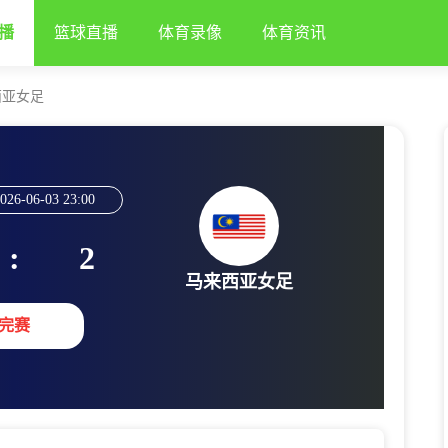
播
篮球直播
体育录像
体育资讯
西亚女足
026-06-03 23:00
:
2
马来西亚女足
完赛