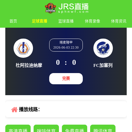
首页
足球直播
篮球直播
体育录像
体育资讯
喀麦隆甲
2026-06-03 22:30
0
:
0
杜阿拉迪纳摩
FC加
完赛
播放线路：
高清直播
咪咕体育
免费直播
腾讯体育