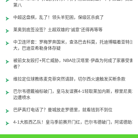
第八
中超这盘棋，乱了！领头羊犯困，保级区杀疯了
莱奥到底签没签？土超双雄的“诚意”还得再等等
中卫连环套：罗梅罗奔国米，查洛巴去科莫，托迪博瞄着亚特兰
大，巴迪亚希勒身体存疑
被前女友殴打+死亡威胁，NBA壮汉塔里·伊森为何成了家暴受害
者？
维拉定位球教练麦克菲突然请辞，切尔西火速触发买断条款
巴尔韦德戴袖标破门，皇马友谊赛4-1轻取莱加内斯，穆里尼奥场
边遭喷水
巴萨真打电话了？曼城放走罗德里，就看钱到不到位
4-1大胜西乙队！皇马季前赛开门红，巴尔韦德破门，阿诺德助攻