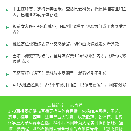
中卫连环套：罗梅罗奔国米，查洛巴去科莫，托迪博瞄着亚特兰
大，巴迪亚希勒身体存疑
被前女友殴打+死亡威胁，NBA壮汉塔里·伊森为何成了家暴受害
者？
维拉定位球教练麦克菲突然请辞，切尔西火速触发买断条款
巴尔韦德戴袖标破门，皇马友谊赛4-1轻取莱加内斯，穆里尼奥场
边遭喷水
巴萨真打电话了？曼城放走罗德里，就看钱到不到位
4-1大胜西乙队！皇马季前赛开门红，巴尔韦德破门，阿诺德助攻
友情链接：
jrs直播
JRS直播网
提供jrs直播无插件体育直播，包括NBA直播、英超、
意甲、德甲、西甲、法甲等五大联赛，以及欧冠、欧洲杯、世界
杯等重大足球赛事直播，24小时不间断为大家实时提供足球、篮
球比赛赛程，JRS直播网以最全最新的直播信号源，让您免费畅