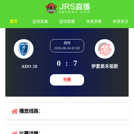
首页
足球直播
篮球直播
体育录像
体育资讯
荷丙
2026-06-04 02:00
0
:
7
ADO 20
伊素美禾
完赛
播放线路：
比赛详情：