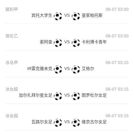
玻利甲
08-07 03:00
宾托大学生
VS
皇家帕托斯
哥伦乙
08-07 03:00
索阿查
VS
卡利博卡青年
冰岛甲
08-07 03:15
IR雷克雅未克
VS
艾格尔
冰女超
08-07 03:15
加尔扎拜尔星女足
VS
图罗杜尔女足
冰女超
08-07 03:15
瓦路尔女足
VS
维京古尔女足