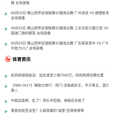
模 全场录像
08月03日 佛山西甲足球联赛32强淘汰赛 广州求信 VS 顺德新青年
全场录像
08月03日 佛山西甲足球联赛32强淘汰赛 三水乐民兴健力宝 VS 中
国澳门澳科精英 全场录像
08月03日 佛山西甲足球联赛32强淘汰赛 广东客家青年 VS 广州英
华思力U17 全场录像
体育资讯
前热刺球探放话：加克波至少值7000万，但热刺得先腾位置
《NBA 2K27》弹跳力排行：阿门-汤普森封王，华子第五，莫兰特
第八
中超这盘棋，乱了！领头羊犯困，保级区杀疯了
莱奥到底签没签？土超双雄的“诚意”还得再等等