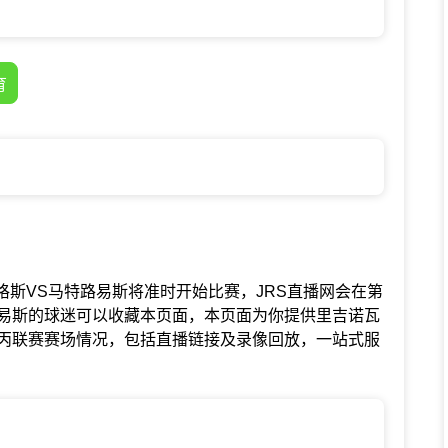
育
里吉诺瓦格斯VS马特路易斯将准时开始比赛，JRS直播网会在第
易斯的球迷可以收藏本页面，本页面为你提供里吉诺瓦
丙联赛赛场情况，包括直播链接及录像回放，一站式服