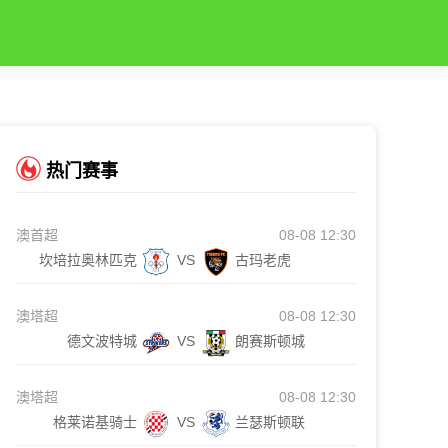
热门赛事
澳首超
08-08 12:30
坎培拉奥林匹克
VS
古玛老虎
澳塔超
08-08 12:30
德文波特城
VS
朗赛斯顿城
澳塔超
08-08 12:30
格莱诺基骑士
VS
兰瑟斯顿联