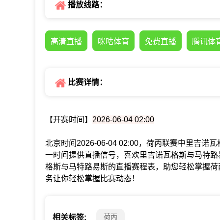
播放线路：
高清直播
咪咕体育
免费直播
腾讯体
比赛详情：
【开赛时间】
2026-06-04 02:00
北京时间2026-06-04 02:00，荷丙联赛中
一时间提供直播信号，喜欢里吉诺瓦格斯与马特路
格斯与马特路易斯的直播赛程表，助您轻松掌握荷
务让你轻松掌握比赛动态！
荷丙
相关标签: