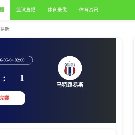
播
篮球直播
体育录像
体育资讯
路易斯
6-06-04 02:00
:
1
马特路易斯
完赛