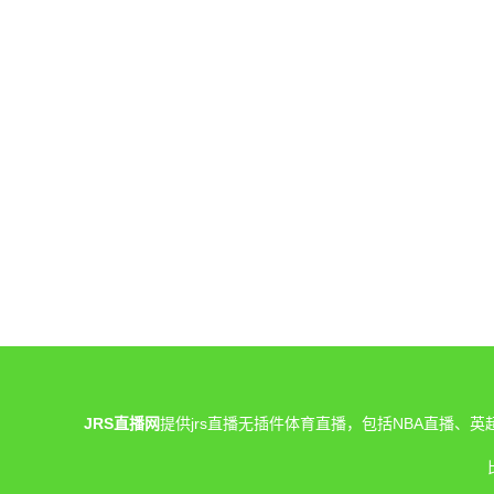
JRS直播网
提供jrs直播无插件体育直播，包括NBA直播