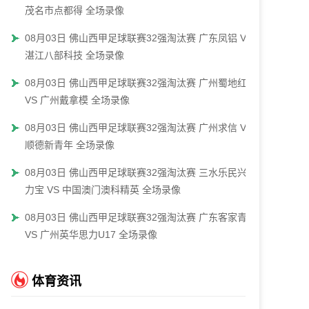
茂名市点都得 全场录像
08月03日 佛山西甲足球联赛32强淘汰赛 广东凤铝 VS
湛江八部科技 全场录像
08月03日 佛山西甲足球联赛32强淘汰赛 广州蜀地红
VS 广州戴拿模 全场录像
08月03日 佛山西甲足球联赛32强淘汰赛 广州求信 VS
顺德新青年 全场录像
08月03日 佛山西甲足球联赛32强淘汰赛 三水乐民兴健
力宝 VS 中国澳门澳科精英 全场录像
08月03日 佛山西甲足球联赛32强淘汰赛 广东客家青年
VS 广州英华思力U17 全场录像
体育资讯