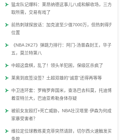
猛龙队记爆料：莱昂纳德这事儿八成和解收场，三方各
取所需，交易有戏了
前热刺球探放话：加克波至少值7000万，但热刺得先腾
位置
《NBA 2K27》弹跳力排行：阿门-汤普森封王，华子第
五，莫兰特第八
中超这盘棋，乱了！领头羊犯困，保级区杀疯了
莱奥到底签没签？土超双雄的“诚意”还得再等等
中卫连环套：罗梅罗奔国米，查洛巴去科莫，托迪博瞄
着亚特兰大，巴迪亚希勒身体存疑
被前女友殴打+死亡威胁，NBA壮汉塔里·伊森为何成了
家暴受害者？
维拉定位球教练麦克菲突然请辞，切尔西火速触发买断
条款