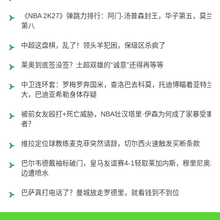
《NBA 2K27》弹跳力排行：阿门-汤普森封王，华子第五，莫兰特
第八
中超这盘棋，乱了！领头羊犯困，保级区杀疯了
莱奥到底签没签？土超双雄的“诚意”还得再等等
中卫连环套：罗梅罗奔国米，查洛巴去科莫，托迪博瞄着亚特兰
大，巴迪亚希勒身体存疑
被前女友殴打+死亡威胁，NBA壮汉塔里·伊森为何成了家暴受害
者？
维拉定位球教练麦克菲突然请辞，切尔西火速触发买断条款
巴尔韦德戴袖标破门，皇马友谊赛4-1轻取莱加内斯，穆里尼奥场
边遭喷水
巴萨真打电话了？曼城放走罗德里，就看钱到不到位