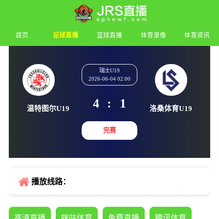
首页
足球直播
篮球直播
体育录像
体育资讯
瑞士U19
2026-06-04 02:00
4
:
1
温特图尔U19
洛桑体育
完赛
播放线路：
高清直播
咪咕体育
免费直播
腾讯体育