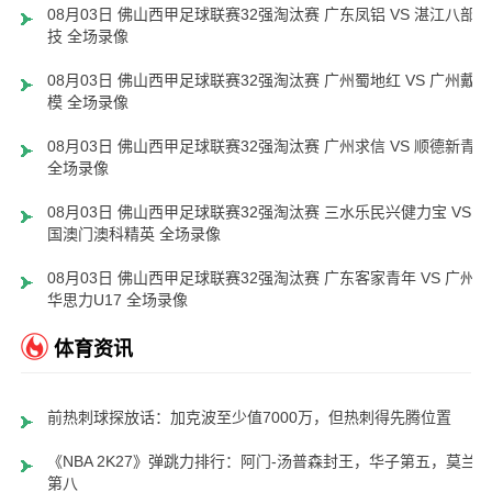
08月03日 佛山西甲足球联赛32强淘汰赛 广东凤铝 VS 湛江八部科
技 全场录像
08月03日 佛山西甲足球联赛32强淘汰赛 广州蜀地红 VS 广州戴拿
模 全场录像
08月03日 佛山西甲足球联赛32强淘汰赛 广州求信 VS 顺德新青年
全场录像
08月03日 佛山西甲足球联赛32强淘汰赛 三水乐民兴健力宝 VS 中
国澳门澳科精英 全场录像
08月03日 佛山西甲足球联赛32强淘汰赛 广东客家青年 VS 广州英
华思力U17 全场录像
体育资讯
前热刺球探放话：加克波至少值7000万，但热刺得先腾位置
《NBA 2K27》弹跳力排行：阿门-汤普森封王，华子第五，莫兰特
第八