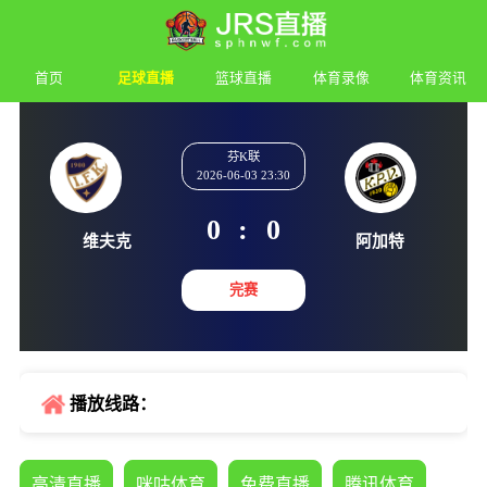
首页
足球直播
篮球直播
体育录像
体育资讯
芬K联
2026-06-03 23:30
0
:
0
维夫克
阿加
完赛
播放线路：
高清直播
咪咕体育
免费直播
腾讯体育