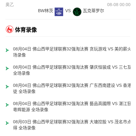
奥乙
08-08 00:00
BW林茨
VS
瓦克蒂罗尔
体育录像
08月04日 佛山西甲足球联赛32强淘汰赛 贪玩游戏 VS 美的薪火 
场录像
08月04日 佛山西甲足球联赛32强淘汰赛 肇庆恒骏成 VS 三七互娱
全场录像
08月04日 佛山西甲足球联赛32强淘汰赛 广东西南建设 VS 香港圣
徒 全场录像
08月04日 佛山西甲足球联赛32强淘汰赛 藝品高國際 VS 湛江狂狼
粵辉能源 全场录像
08月03日 佛山西甲足球联赛32强淘汰赛 大塘控股 VS 茂名市点都
得 全场录像