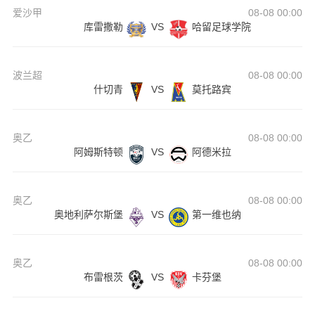
爱沙甲
08-08 00:00
库雷撒勒
VS
哈留足球学院
波兰超
08-08 00:00
什切青
VS
莫托路宾
奥乙
08-08 00:00
阿姆斯特顿
VS
阿德米拉
奥乙
08-08 00:00
奥地利萨尔斯堡
VS
第一维也纳
奥乙
08-08 00:00
布雷根茨
VS
卡芬堡