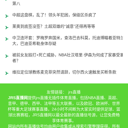
第八
中超这盘棋，乱了！领头羊犯困，保级区杀疯了
莱奥到底签没签？土超双雄的“诚意”还得再等等
中卫连环套：罗梅罗奔国米，查洛巴去科莫，托迪博瞄着亚特兰
大，巴迪亚希勒身体存疑
被前女友殴打+死亡威胁，NBA壮汉塔里·伊森为何成了家暴受害
者？
维拉定位球教练麦克菲突然请辞，切尔西火速触发买断条款
友情链接：
jrs直播
JRS直播网
提供jrs直播无插件体育直播，包括NBA直播、英超、
意甲、德甲、西甲、法甲等五大联赛，以及欧冠、欧洲杯、世界
杯等重大足球赛事直播，24小时不间断为大家实时提供足球、篮
球比赛赛程，JRS直播网以最全最新的直播信号源，让您免费畅
享体育赛事。
网站内所有直播信号均由用户收集或从搜索引擎整理获得，所有