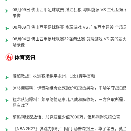
08月09日 佛山西甲足球联赛 湛江狂狼·粵辉能源 VS 三七互娱 全
录像
08月09日 佛山西甲足球联赛 贪玩游戏 VS 广东西南建设 全场录
08月04日 佛山西甲足球联赛32强淘汰赛 贪玩游戏 VS 美的薪火 
场录像
体育资讯
湘超激战！株洲客场绝平永州，1比1握手言和
罗马诺爆料：伊普斯维奇正式报价帕拉西奥斯，中场争夺战白热
猛龙队记爆料：莱昂纳德这事儿八成和解收场，三方各取所需，
易有戏了
前热刺球探放话：加克波至少值7000万，但热刺得先腾位置
《NBA 2K27》弹跳力排行：阿门-汤普森封王，华子第五，莫兰特