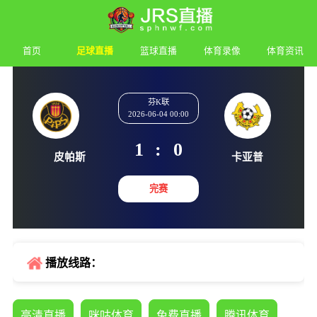
首页
足球直播
篮球直播
体育录像
体育资讯
芬K联
2026-06-04 00:00
1
:
0
皮帕斯
卡亚
完赛
播放线路：
高清直播
咪咕体育
免费直播
腾讯体育