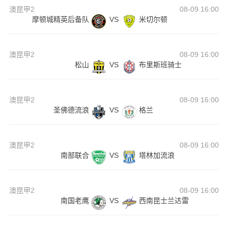
澳昆甲2
08-09 16:00
摩顿城精英后备队
VS
米切尔顿
澳昆甲2
08-09 16:00
松山
VS
布里斯班骑士
澳昆甲2
08-09 16:00
圣佛德流浪
VS
格兰
澳昆甲2
08-09 16:00
南部联合
VS
塔林加流浪
澳昆甲2
08-09 16:00
南国老鹰
VS
西南昆士兰达雷