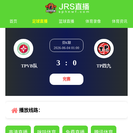
首页
足球直播
篮球直播
体育录像
体育资讯
芬K联
2026-06-04 01:00
3
:
0
TPVB队
TP四
完赛
播放线路：
高清直播
咪咕体育
免费直播
腾讯体育