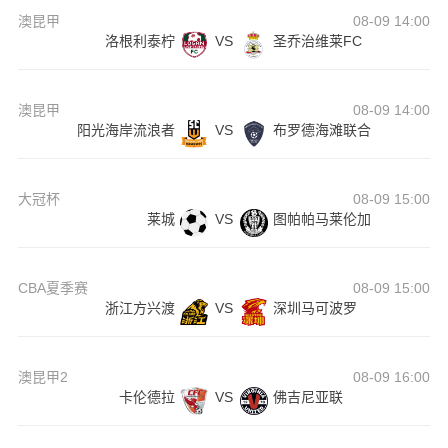
澳昆甲
08-09 14:00
洛根利泰柠
VS
圣乔治维莱FC
澳昆甲
08-09 14:00
阳光海岸流浪者
VS
布罗德海滩联合
大冠杯
08-09 15:00
莱城
VS
图帕帕马莱伦加
CBA夏季赛
08-09 15:00
浙江方兴渡
VS
深圳马可波罗
澳昆甲2
08-09 16:00
卡伦德拉
VS
佛吉尼亚联