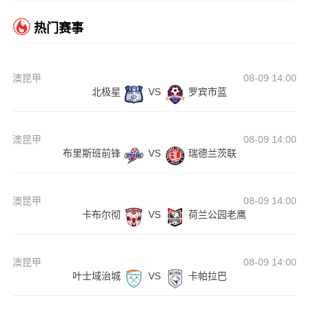
热门赛事
澳昆甲
08-09 14:00
北极星
VS
罗宾市蓝
澳昆甲
08-09 14:00
布里斯班前锋
VS
瑞德兰茨联
澳昆甲
08-09 14:00
卡布尔彻
VS
荷兰公园老鹰
澳昆甲
08-09 14:00
叶士域治城
VS
卡帕拉巴