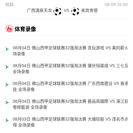
桂超
08-09 16:00
广西漓泉天龙
VS
来宾育德
体育录像
08月04日 佛山西甲足球联赛32强淘汰赛 贪玩游戏 VS 美的薪火 
场录像
08月04日 佛山西甲足球联赛32强淘汰赛 肇庆恒骏成 VS 三七互娱
全场录像
08月04日 佛山西甲足球联赛32强淘汰赛 广东西南建设 VS 香港圣
徒 全场录像
08月04日 佛山西甲足球联赛32强淘汰赛 藝品高國際 VS 湛江狂狼
粵辉能源 全场录像
08月03日 佛山西甲足球联赛32强淘汰赛 大塘控股 VS 茂名市点都
得 全场录像