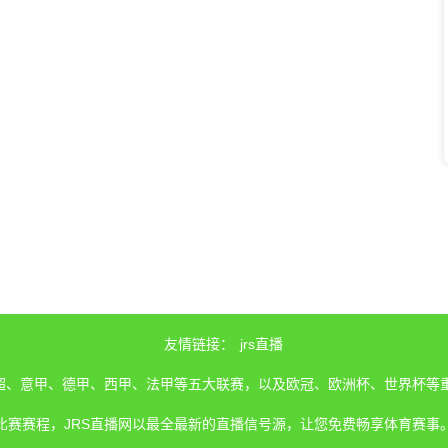
友情链接：
jrs直播
、英超、意甲、德甲、西甲、法甲等五大联赛，以及欧冠、欧洲杯、世界杯等
比赛赛程，JRS直播网以最全最新的直播信号源，让您免费畅享体育赛事