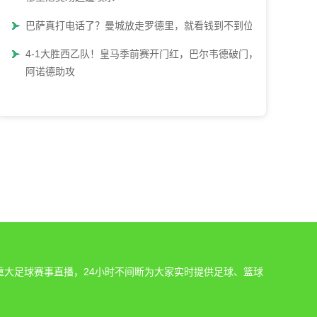
巴萨真打电话了？曼城放走罗德里，就看钱到不到位
4-1大胜西乙队！皇马季前赛开门红，巴尔韦德破门，
阿诺德助攻
重大足球赛事直播，24小时不间断为大家实时提供足球、篮球
。