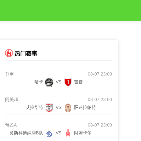
热门赛事
芬甲
08-07 23:00
哈卡
VS
吉普
阿美超
08-07 23:00
艾拉华特
VS
萨达拉帕特
俄乙A
08-07 23:00
莫斯科迪纳摩B队
VS
阿姆卡尔