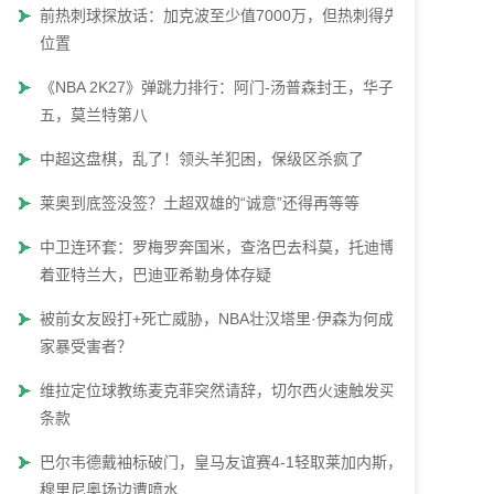
前热刺球探放话：加克波至少值7000万，但热刺得先腾
位置
《NBA 2K27》弹跳力排行：阿门-汤普森封王，华子第
五，莫兰特第八
中超这盘棋，乱了！领头羊犯困，保级区杀疯了
莱奥到底签没签？土超双雄的“诚意”还得再等等
中卫连环套：罗梅罗奔国米，查洛巴去科莫，托迪博瞄
着亚特兰大，巴迪亚希勒身体存疑
被前女友殴打+死亡威胁，NBA壮汉塔里·伊森为何成了
家暴受害者？
维拉定位球教练麦克菲突然请辞，切尔西火速触发买断
条款
巴尔韦德戴袖标破门，皇马友谊赛4-1轻取莱加内斯，
穆里尼奥场边遭喷水