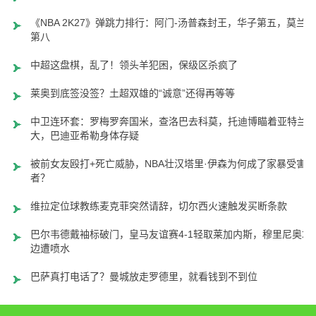
《NBA 2K27》弹跳力排行：阿门-汤普森封王，华子第五，莫兰特
第八
中超这盘棋，乱了！领头羊犯困，保级区杀疯了
莱奥到底签没签？土超双雄的“诚意”还得再等等
中卫连环套：罗梅罗奔国米，查洛巴去科莫，托迪博瞄着亚特兰
大，巴迪亚希勒身体存疑
被前女友殴打+死亡威胁，NBA壮汉塔里·伊森为何成了家暴受害
者？
维拉定位球教练麦克菲突然请辞，切尔西火速触发买断条款
巴尔韦德戴袖标破门，皇马友谊赛4-1轻取莱加内斯，穆里尼奥场
边遭喷水
巴萨真打电话了？曼城放走罗德里，就看钱到不到位