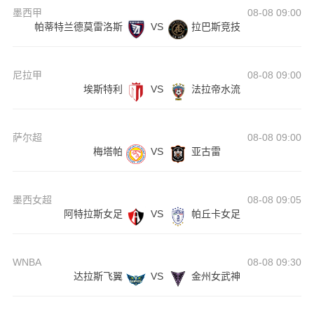
墨西甲
08-08 09:00
帕蒂特兰德莫雷洛斯
VS
拉巴斯竞技
尼拉甲
08-08 09:00
埃斯特利
VS
法拉帝水流
萨尔超
08-08 09:00
梅塔帕
VS
亚古雷
墨西女超
08-08 09:05
阿特拉斯女足
VS
帕丘卡女足
WNBA
08-08 09:30
达拉斯飞翼
VS
金州女武神