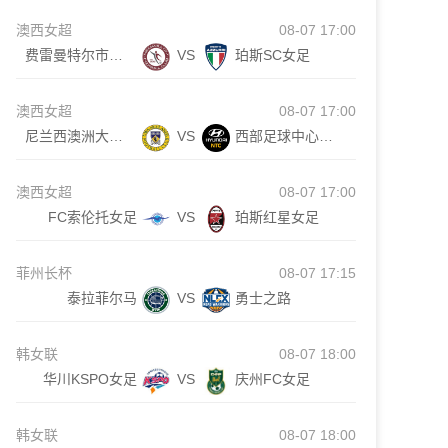
澳西女超
08-07 17:00
费雷曼特尔市女足
VS
珀斯SC女足
澳西女超
08-07 17:00
尼兰西澳洲大学女足
VS
西部足球中心女足
澳西女超
08-07 17:00
FC索伦托女足
VS
珀斯红星女足
菲州长杯
08-07 17:15
泰拉菲尔马
VS
勇士之路
韩女联
08-07 18:00
华川KSPO女足
VS
庆州FC女足
韩女联
08-07 18:00