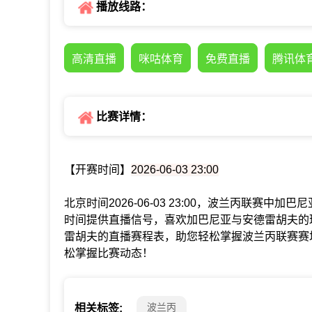
播放线路：
高清直播
咪咕体育
免费直播
腾讯体
比赛详情：
【开赛时间】
2026-06-03 23:00
北京时间2026-06-03 23:00，波兰丙联赛
时间提供直播信号，喜欢加巴尼亚与安德雷胡夫的
雷胡夫的直播赛程表，助您轻松掌握波兰丙联赛赛
松掌握比赛动态！
波兰丙
相关标签: