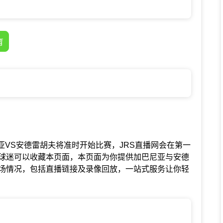
育
中加巴尼亚VS安德雷胡夫将准时开始比赛，JRS直播网会在第一
球迷可以收藏本页面，本页面为你提供加巴尼亚与安德
场情况，包括直播链接及录像回放，一站式服务让你轻