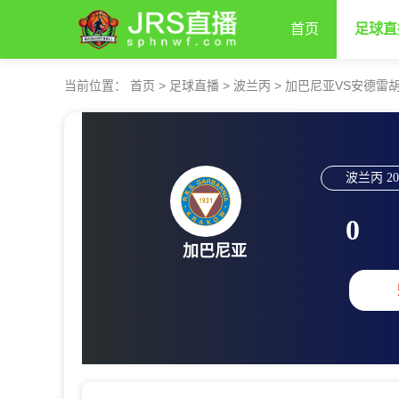
首页
足球直
当前位置：
首页
>
足球直播
>
波兰丙
>
加巴尼亚VS安德雷
波兰丙
20
0
加巴尼亚