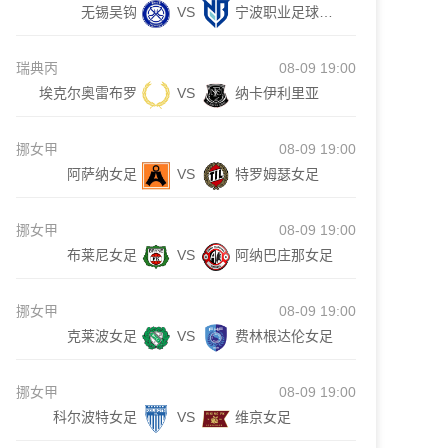
无锡吴钩
VS
宁波职业足球俱乐部
瑞典丙
08-09 19:00
埃克尔奥雷布罗
VS
纳卡伊利里亚
挪女甲
08-09 19:00
阿萨纳女足
VS
特罗姆瑟女足
挪女甲
08-09 19:00
布莱尼女足
VS
阿纳巴庄那女足
挪女甲
08-09 19:00
克莱波女足
VS
费林根达伦女足
挪女甲
08-09 19:00
科尔波特女足
VS
维京女足