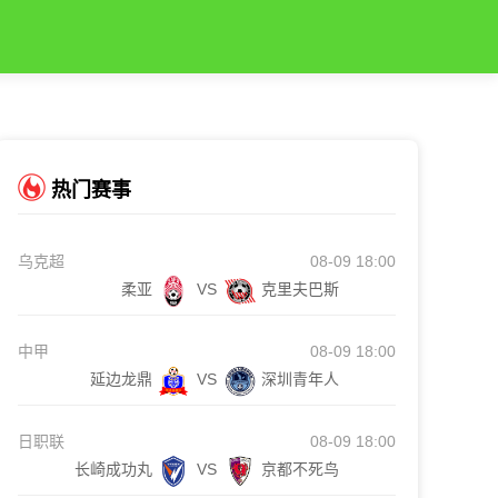
热门赛事
乌克超
08-09 18:00
柔亚
VS
克里夫巴斯
中甲
08-09 18:00
延边龙鼎
VS
深圳青年人
日职联
08-09 18:00
长崎成功丸
VS
京都不死鸟