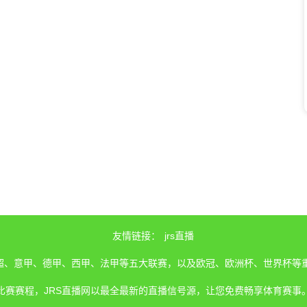
友情链接：
jrs直播
、英超、意甲、德甲、西甲、法甲等五大联赛，以及欧冠、欧洲杯、世界杯等
比赛赛程，JRS直播网以最全最新的直播信号源，让您免费畅享体育赛事