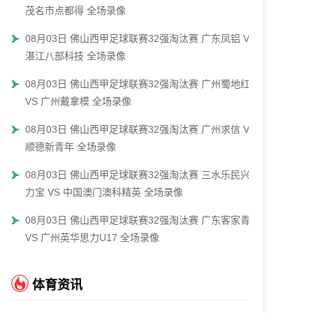
茂名市点都得 全场录像
08月03日 佛山西甲足球联赛32强淘汰赛 广东凤铝 VS
湛江八部科技 全场录像
08月03日 佛山西甲足球联赛32强淘汰赛 广州蜀地红
VS 广州戴拿模 全场录像
08月03日 佛山西甲足球联赛32强淘汰赛 广州求信 VS
顺德新青年 全场录像
08月03日 佛山西甲足球联赛32强淘汰赛 三水乐民兴健
力宝 VS 中国澳门澳科精英 全场录像
08月03日 佛山西甲足球联赛32强淘汰赛 广东客家青年
VS 广州英华思力U17 全场录像
体育资讯