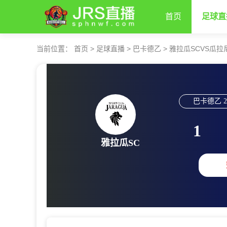
首页
足球直
当前位置：
首页
>
足球直播
>
巴卡德乙
>
雅拉瓜SCVS瓜拉
巴卡德乙
2
1
雅拉瓜SC