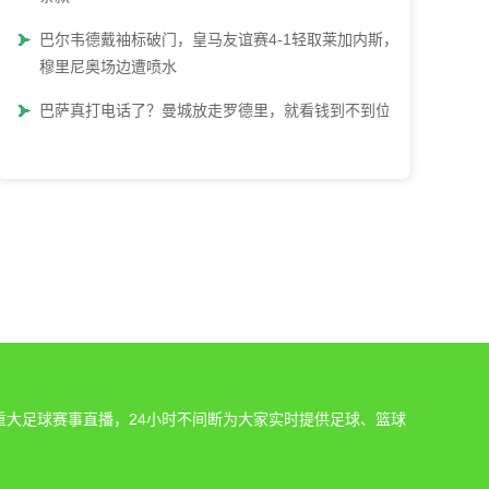
巴尔韦德戴袖标破门，皇马友谊赛4-1轻取莱加内斯，
穆里尼奥场边遭喷水
巴萨真打电话了？曼城放走罗德里，就看钱到不到位
重大足球赛事直播，24小时不间断为大家实时提供足球、篮球
。