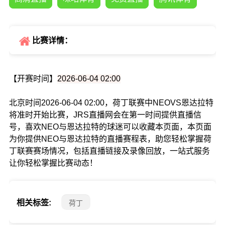
比赛详情：
【开赛时间】
2026-06-04 02:00
北京时间2026-06-04 02:00，荷丁联赛中NEOVS恩达拉特
将准时开始比赛，JRS直播网会在第一时间提供直播信
号，喜欢NEO与恩达拉特的球迷可以收藏本页面，本页面
为你提供NEO与恩达拉特的直播赛程表，助您轻松掌握荷
丁联赛赛场情况，包括直播链接及录像回放，一站式服务
让你轻松掌握比赛动态！
相关标签:
荷丁