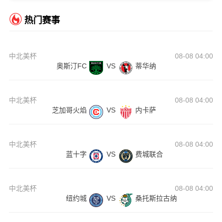
热门赛事
中北美杯
08-08 04:00
奥斯汀FC
VS
蒂华纳
中北美杯
08-08 04:00
芝加哥火焰
VS
内卡萨
中北美杯
08-08 04:00
蓝十字
VS
费城联合
中北美杯
08-08 04:00
纽约城
VS
桑托斯拉古纳