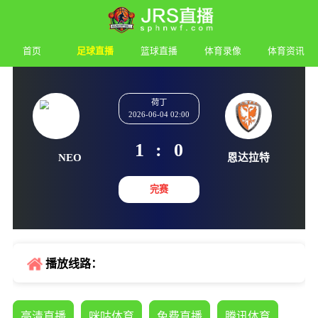
首页
足球直播
篮球直播
体育录像
体育资讯
荷丁
2026-06-04 02:00
1
:
0
NEO
恩达拉
完赛
播放线路：
高清直播
咪咕体育
免费直播
腾讯体育