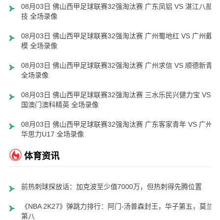
08月03日 佛山西甲足球联赛32强淘汰赛 广东凤铝 VS 湛江八部科
技 全场录像
08月03日 佛山西甲足球联赛32强淘汰赛 广州蜀地红 VS 广州戴拿
模 全场录像
08月03日 佛山西甲足球联赛32强淘汰赛 广州求信 VS 顺德新青年
全场录像
08月03日 佛山西甲足球联赛32强淘汰赛 三水乐民兴健力宝 VS 中
国澳门澳科精英 全场录像
08月03日 佛山西甲足球联赛32强淘汰赛 广东客家青年 VS 广州英
华思力U17 全场录像
体育资讯
前热刺球探放话：加克波至少值7000万，但热刺得先腾位置
《NBA 2K27》弹跳力排行：阿门-汤普森封王，华子第五，莫兰特
第八