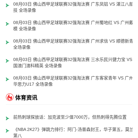
08月03日 佛山西甲足球联赛32强淘汰赛 广东凤铝 VS 湛江八部科
技 全场录像
08月03日 佛山西甲足球联赛32强淘汰赛 广州蜀地红 VS 广州戴拿
模 全场录像
08月03日 佛山西甲足球联赛32强淘汰赛 广州求信 VS 顺德新青年
全场录像
08月03日 佛山西甲足球联赛32强淘汰赛 三水乐民兴健力宝 VS 中
国澳门澳科精英 全场录像
08月03日 佛山西甲足球联赛32强淘汰赛 广东客家青年 VS 广州英
华思力U17 全场录像
体育资讯
前热刺球探放话：加克波至少值7000万，但热刺得先腾位置
《NBA 2K27》弹跳力排行：阿门-汤普森封王，华子第五，莫兰特
第八