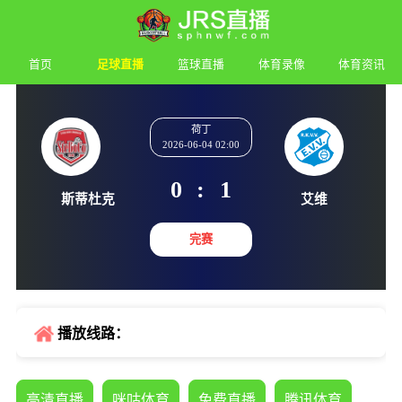
首页
足球直播
篮球直播
体育录像
体育资讯
荷丁
2026-06-04 02:00
0
:
1
斯蒂杜克
艾维
完赛
播放线路：
高清直播
咪咕体育
免费直播
腾讯体育