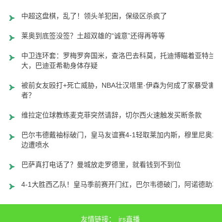
中超这盘棋，乱了！领头羊犯困，保级区杀疯了
莱奥到底签没签？土超双雄的“诚意”还得再等等
中卫连环套：罗梅罗奔国米，查洛巴去科莫，托迪博瞄着亚特兰
大，巴迪亚希勒身体存疑
被前女友殴打+死亡威胁，NBA壮汉塔里·伊森为何成了家暴受害
者？
维拉定位球教练麦克菲突然请辞，切尔西火速触发买断条款
巴尔韦德戴袖标破门，皇马友谊赛4-1轻取莱加内斯，穆里尼奥场
边遭喷水
巴萨真打电话了？曼城放走罗德里，就看钱到不到位
4-1大胜西乙队！皇马季前赛开门红，巴尔韦德破门，阿诺德助攻
友情链接：
jrs直播